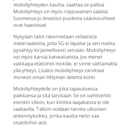
mobiiliyhteyden kautta, saattaa se pätkiä.
Mobiiliyhteys on myös riippuvainen säästä.
Suomessa jo ilmaston puolesta sääolosuhteet
ovat haastavat.
Nykyään talot rakennetaan sellaisista
materiaaleista, joita 5G ei läpäise ja sen matka
pysähtyy kirjaimellisesti seinään. Mobiiliyhteys
voi myös kärsiä katvealueista. Jos menet
vaikkapa etätöihin mökille, ei sinne välttämättä
yllä yhteys. Lisäksi mobiiliyhteys tarvitsee
monesti oman liittymän laitetta kohti.
Mobiiliyhteydelle on joka tapauksessa
paikkansa ja sitä tarvitaan. Se on vaihtoehto
etenkin silloin, kun kiinteä laajakaista ei ole
saatavilla. Tällöin voidaan tarvita ulkoinen
antenniyksikkö, jonka kautta netin saa
sisätiloihin asti.