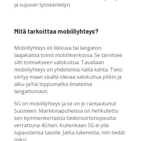
ja sujuvan työskentelyn.
Mitä tarkoittaa mobiiliyhteys?
Mobiiliyhteys eli liikkuva tai langaton
laajakaista toimii mobiiliverkossa. Se tarvitsee
silti toimiakseen valokuitua. Tavallaan
mobiiliyhteys on yhdistelmä näitä kahta. Tieto
siirtyy maan sisällä olevaa valokuitua pitkin ja
alku-ja/tai loppumatka ilmateitse
langattomasti.
5G on mobiiliyhteys ja se on jo rantautunut
Suomeen. Markkinapuheissa on hehkutettu
sen kymmenkertaista tiedonsiirtonopeutta
verrattuna 4G:hen. Kuitenkaan 5G ei yllä
lupaustensa tasolle. Jatka lukemista, niin tiedät
miksi.