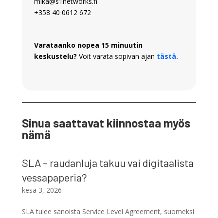
mika@s1networks.fi
+358 40 0612 672
Varataanko nopea 15 minuutin
keskustelu?
Voit varata sopivan ajan
tästä.
Sinua saattavat kiinnostaa myös
nämä
SLA – raudanluja takuu vai digitaalista
vessapaperia?
kesä 3, 2026
SLA tulee sanoista Service Level Agreement, suomeksi