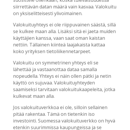
suosittele ollenkaan, koska tulevaisuudessa
siirrettävän datan määrä vain kasvaa. Valokuitu
on yksiselitteisesti ylivoimainen.
Valokuituyhteys ei ole riippuvainen säästä, sillä
se kulkee maan alla. Lisäksi sitä ei jaeta muiden
käyttäjien kanssa, vaan saat oman kaistan
nettiin. Tällainen kiinteä laajakaista kattaa
koko yrityksen tietoliikennetarpeet.
Valokuitu on symmetrinen yhteys eli se
lähettää ja vastaanottaa dataa samalla
nopeudella. Yhteys ei näin ollen pätki ja netin
käyttö on sujuvaa. Valokuituyhteyden
saamiseksi tarvitaan valokuitukaapeleita, jotka
kulkevat maan alla.
Jos valokuituverkkoa ei ole, silloin sellainen
pitää rakentaa. Tämä on tietenkin iso
investointi. Suomessa valokuituverkko on hyvä
etenkin suurimmissa kaupungeissa ja se