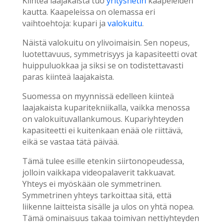
Kiinteä laajakaista tuo
yritysnetin
kaapeleiden
kautta. Kaapeleissa on olemassa eri
vaihtoehtoja: kupari ja
valokuitu
.
Näistä valokuitu on ylivoimaisin. Sen nopeus,
luotettavuus, symmetrisyys ja kapasiteetti ovat
huippuluokkaa ja siksi se on todistettavasti
paras kiinteä laajakaista.
Suomessa on myynnissä edelleen kiinteä
laajakaista kuparitekniikalla, vaikka menossa
on valokuituvallankumous. Kupariyhteyden
kapasiteetti ei kuitenkaan enää ole riittävä,
eikä se vastaa tätä päivää.
Tämä tulee esille etenkin siirtonopeudessa,
jolloin vaikkapa videopalaverit takkuavat.
Yhteys ei myöskään ole symmetrinen.
Symmetrinen yhteys tarkoittaa sitä, että
liikenne laitteista sisälle ja ulos on yhtä nopea.
Tämä ominaisuus takaa toimivan nettiyhteyden