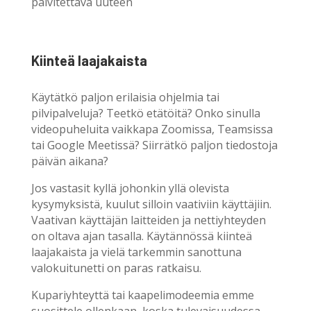
päivitettävä uuteen
Kiinteä laajakaista
Käytätkö paljon erilaisia ohjelmia tai
pilvipalveluja? Teetkö etätöitä? Onko sinulla
videopuheluita vaikkapa Zoomissa, Teamsissa
tai Google Meetissä? Siirrätkö paljon tiedostoja
päivän aikana?
Jos vastasit kyllä johonkin yllä olevista
kysymyksistä, kuulut silloin vaativiin käyttäjiin.
Vaativan käyttäjän laitteiden ja nettiyhteyden
on oltava ajan tasalla. Käytännössä kiinteä
laajakaista ja vielä tarkemmin sanottuna
valokuitunetti on paras ratkaisu.
Kupariyhteyttä tai kaapelimodeemia emme