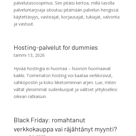
palvelutasosopimus. Sen pitäisi kertoa, millä tasolla
palveluntarjoaja sitoutuu pitämään palvelun hengissä:
käytettävyys, vasteajat, korjausajat, tukiajat, valvonta
ja vastuut.
Hosting-palvelut for dummies
tammi 13, 2026
Hyvää hostingia ei huomaa – huonon huomaavat
kaikki. Toimimaton hosting voi kaataa verkkosivut,
sähköpostin ja koko liiketoiminnan arjen. Lue, miten
vältät yleisimmät sudenkuopat ja valitset yrityksellesi
oikean ratkaisun.
Black Friday: romahtanut
verkkokauppa vai räjähtänyt myynti?