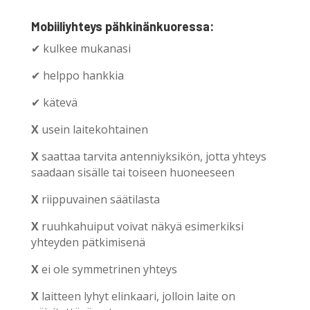
Mobiiliyhteys pähkinänkuoressa:
✔ kulkee mukanasi
✔ helppo hankkia
✔ kätevä
X
usein laitekohtainen
X
saattaa tarvita antenniyksikön, jotta yhteys
saadaan sisälle tai toiseen huoneeseen
X
riippuvainen säätilasta
X
ruuhkahuiput voivat näkyä esimerkiksi
yhteyden pätkimisenä
X
ei ole symmetrinen yhteys
X
laitteen lyhyt elinkaari, jolloin laite on