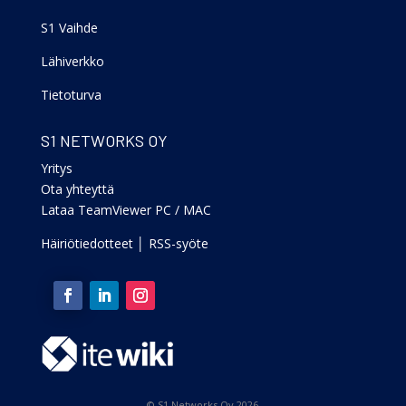
S1 Vaihde
Lähiverkko
Tietoturva
S1 NETWORKS OY
Yritys
Ota yhteyttä
Lataa TeamViewer PC
/
MAC
Häiriötiedotteet
│
RSS-syöte
© S1 Networks Oy 2026