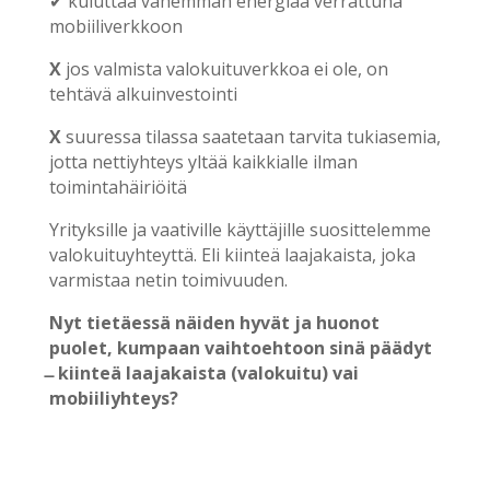
✔ kuluttaa vähemmän energiaa verrattuna
mobiiliverkkoon
X
jos valmista valokuituverkkoa ei ole, on
tehtävä alkuinvestointi
X
suuressa tilassa saatetaan tarvita tukiasemia,
jotta nettiyhteys yltää kaikkialle ilman
toimintahäiriöitä
Yrityksille ja vaativille käyttäjille suosittelemme
valokuituyhteyttä. Eli kiinteä laajakaista, joka
varmistaa netin toimivuuden.
Nyt tietäessä näiden hyvät ja huonot
puolet, kumpaan vaihtoehtoon sinä päädyt
̶ kiinteä laajakaista (valokuitu) vai
mobiiliyhteys?