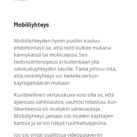
Mobiiliyhteys
Mobiiliyhteyden hyviin puoliin kuuluu
ehdottomasti se, että netti kulkee mukana
kännykässä tai mokkulassa. Sen
tiedonsiirtonopeus ei kuitenkaan yllä
valokuituyhteyden tasolle. Tämä johtuu siitä,
että mobiiliyhteys voi heitellä verkon
käyttäjämäärän mukaan.
Kuvitteellinen vertauskuva voisi olla se, että
ajaessasi sähköautoa, vauhtisi hidastuu, kun
liikenteessä on muitakin sähköautoja.
Mobiiliyhteys jaetaan siis muiden käyttäjien
kanssa ja se voi näkyä ruuhkahuippuina.
Jos siis yrität osallistua videopalaveriin