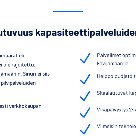
tuvuus kapasiteettipalveluide
N
Palvelimet optim
ämäärät eli
kävijämäärille
i ole rajoitettu.
määriin. Sinun ei siis
N
Helppo budjetoi
pilvipalveluiden
N
Skaalautuvat kap
sesti verkkokaupan
N
Vikapäivystys 24
N
Viimeisin teknolo