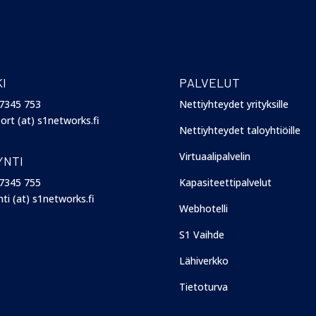
I
PALVELUT
7345 753
Nettiyhteydet yrityksille
ort (at) s1networks.fi
Nettiyhteydet taloyhtiöille
Virtuaalipalvelin
YNTI
7345 755
Kapasiteettipalvelut
ti (at) s1networks.fi
Webhotelli
S1 Vaihde
Lähiverkko
Tietoturva