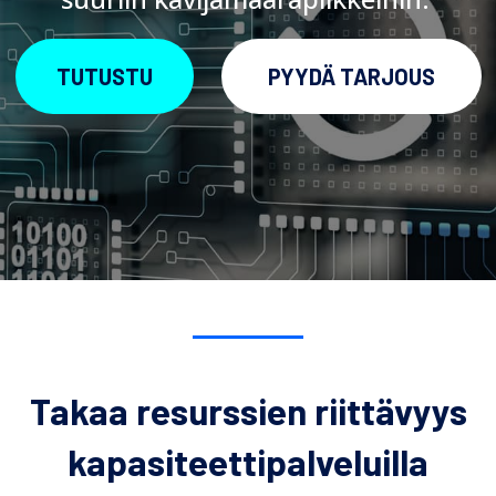
TUTUSTU
PYYDÄ TARJOUS
Takaa resurssien riittävyys
kapasiteettipalveluilla