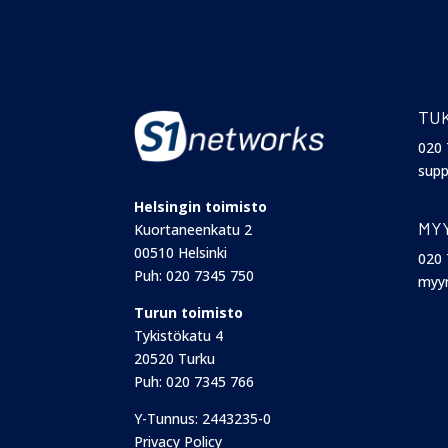
TUK
020 
supp
Helsingin toimisto
MY
Kuortaneenkatu 2
00510 Helsinki
020 
Puh:
020 7345 750
myyn
Turun toimisto
Tykistökatu 4
20520 Turku
Puh:
020 7345 766
Y-Tunnus: 2443235-0
Privacy Policy