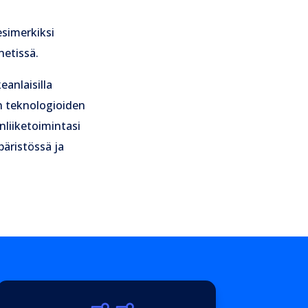
esimerkiksi
netissä.
anlaisilla
en teknologioiden
nliiketoimintasi
päristössä ja