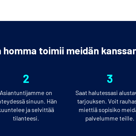
n homma toimii meidän kanss
2
3
Asiantuntijamme on
Saat halutessasi alust
hteydessä sinuun. Hän
tarjouksen. Voit rauha
kuuntelee ja selvittää
miettiä sopisiko meid
tilanteesi.
palvelumme teille.