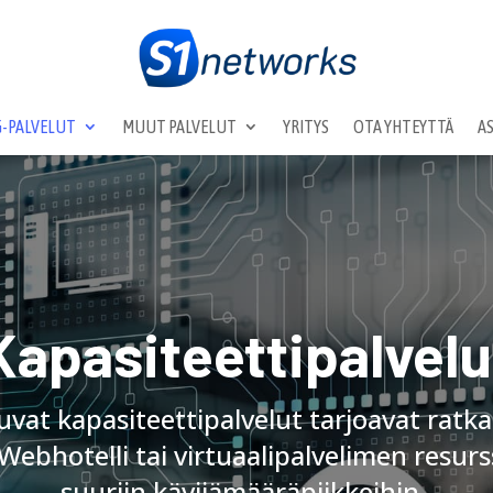
-PALVELUT
MUUT PALVELUT
YRITYS
OTA YHTEYTTÄ
A
Kapasiteettipalvelu
uvat kapasiteettipalvelut tarjoavat ratka
ebhotelli tai virtuaalipalvelimen resurssi
suuriin kävijämääräpiikkeihin.