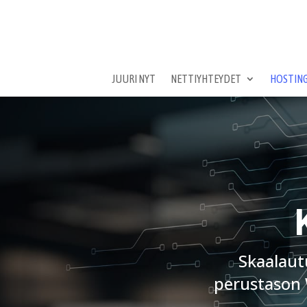
JUURI NYT
NETTIYHTEYDET
HOSTING
Skaalaut
perustason W