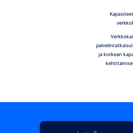
Kapasiteet
verkkok
Verkkokau
palvelinratkaisu
ja korkean kapa
kehittämisee