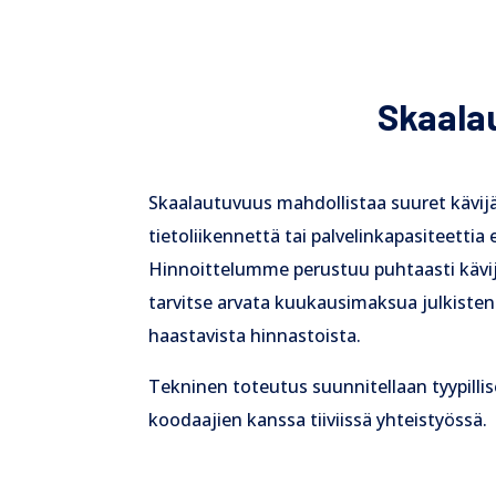
Skaalau
Skaalautuvuus mahdollistaa suuret kävij
tietoliikennettä tai palvelinkapasiteettia e
Hinnoittelumme perustuu puhtaasti kävijä
tarvitse arvata kuukausimaksua julkisten 
haastavista hinnastoista.
Tekninen toteutus suunnitellaan tyypilli
koodaajien kanssa tiiviissä yhteistyössä.