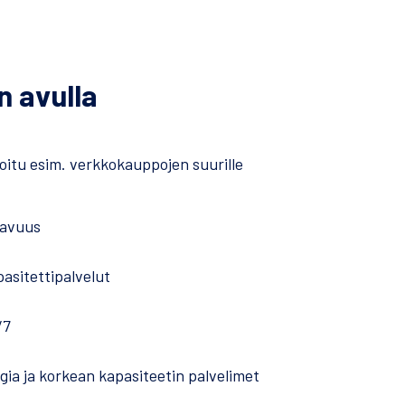
n avulla
oitu esim. verkkokauppojen suurille
tavuus
asitettipalvelut
/7
gia ja korkean kapasiteetin palvelimet