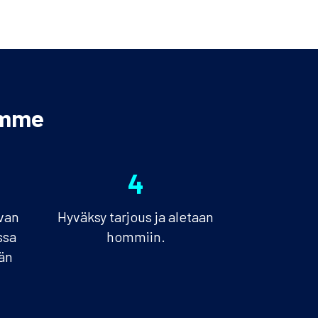
amme
4
avan
Hyväksy tarjous ja aletaan
ssa
hommiin.
än