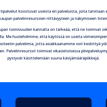
tipalvelut koostuvat useista eri palveluista, joita tarvitaan 
aupan palvelinresurssien riittävyyteen ja näkymiseen Inter
pan toimivuuden kannalta on tärkeää, että ne toimivat oike
illa. Me huolehdimme, että käytössä on useita viimeisimpi
siteetin palvelimia, jotta asiakkaanamme voit keskittyä ydi
n. Palvelinresurssit toimivat vikasietoisessa pilvipalveluym
pystyvät käsittelemään suuria kävijämääräpiikkejä.