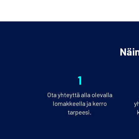
Näi
1
Ota yhteyttä alla olevalla
lomakkeella ja kerro
y
tarpeesi.