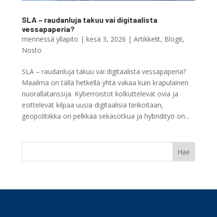
SLA – raudanluja takuu vai digitaalista
vessapaperia?
mennessä
yllapito
|
kesä 3, 2026
|
Artikkelit
,
Blogit
,
Nosto
SLA – raudanluja takuu vai digitaalista vessapaperia?
Maailma on tällä hetkellä yhtä vakaa kuin krapulainen
nuorallatanssija. Kyberroistot kolkuttelevat ovia ja
esittelevät kilpaa uusia digitaalisia tiirikoitaan,
geopolitiikka on pelkkää sekasotkua ja hybridityö on...