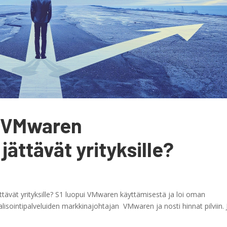
a VMwaren
ättävät yrityksille?
ävät yrityksille? S1 luopui VMwaren käyttämisestä ja loi oman
lisointipalveluiden markkinajohtajan VMwaren ja nosti hinnat pilviin. 