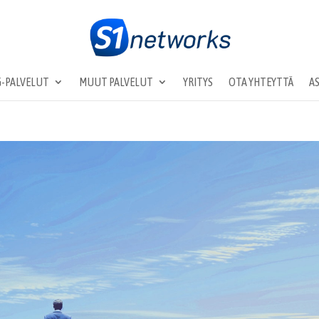
-PALVELUT
MUUT PALVELUT
YRITYS
OTA YHTEYTTÄ
A