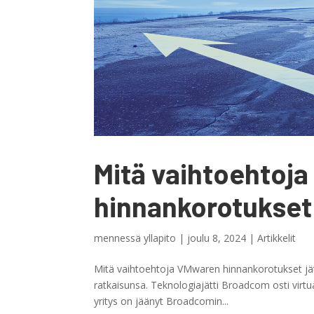
Mitä vaihtoehtoj
hinnankorotukset j
mennessä
yllapito
|
joulu 8, 2024
|
Artikkelit
Mitä vaihtoehtoja VMwaren hinnankorotukset jätt
ratkaisunsa. Teknologiajätti Broadcom osti virtua
yritys on jäänyt Broadcomin...