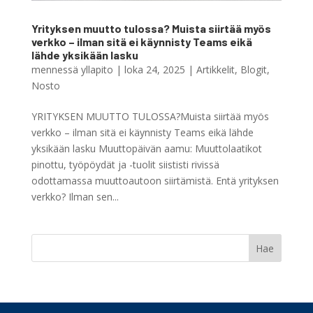
Yrityksen muutto tulossa? Muista siirtää myös
verkko – ilman sitä ei käynnisty Teams eikä
lähde yksikään lasku
mennessä
yllapito
|
loka 24, 2025
|
Artikkelit
,
Blogit
,
Nosto
YRITYKSEN MUUTTO TULOSSA?Muista siirtää myös
verkko – ilman sitä ei käynnisty Teams eikä lähde
yksikään lasku Muuttopäivän aamu: Muuttolaatikot
pinottu, työpöydät ja -tuolit siististi rivissä
odottamassa muuttoautoon siirtämistä. Entä yrityksen
verkko? Ilman sen...