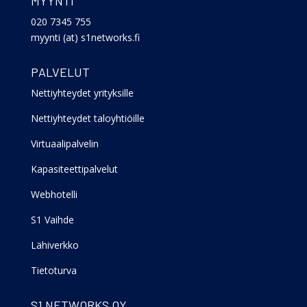
MYYNTI
020 7345 755
myynti (at) s1networks.fi
PALVELUT
Nettiyhteydet yrityksille
Nettiyhteydet taloyhtiöille
Virtuaalipalvelin
Kapasiteettipalvelut
Webhotelli
S1 Vaihde
Lähiverkko
Tietoturva
S1 NETWORKS OY