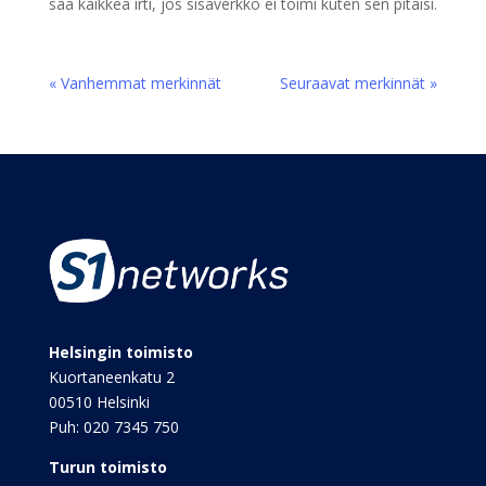
saa kaikkea irti, jos sisäverkko ei toimi kuten sen pitäisi.
« Vanhemmat merkinnät
Seuraavat merkinnät »
Helsingin toimisto
Kuortaneenkatu 2
00510 Helsinki
Puh:
020 7345 750
Turun toimisto