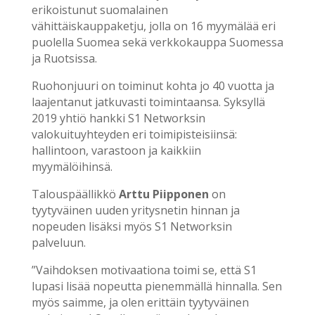
erikoistunut suomalainen
vähittäiskauppaketju, jolla on 16 myymälää eri
puolella Suomea sekä verkkokauppa Suomessa
ja Ruotsissa.
Ruohonjuuri on toiminut kohta jo 40 vuotta ja
laajentanut jatkuvasti toimintaansa. Syksyllä
2019 yhtiö hankki S1 Networksin
valokuituyhteyden eri toimipisteisiinsä:
hallintoon, varastoon ja kaikkiin
myymälöihinsä.
Talouspäällikkö
Arttu Piipponen
on
tyytyväinen uuden yritysnetin hinnan ja
nopeuden lisäksi myös S1 Networksin
palveluun.
”Vaihdoksen motivaationa toimi se, että S1
lupasi lisää nopeutta pienemmällä hinnalla. Sen
myös saimme, ja olen erittäin tyytyväinen