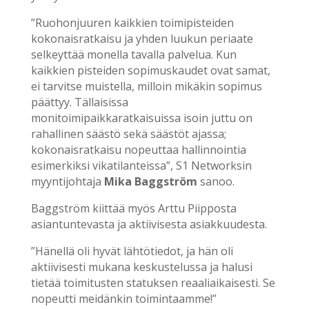
”Ruohonjuuren kaikkien toimipisteiden
kokonaisratkaisu ja yhden luukun periaate
selkeyttää monella tavalla palvelua. Kun
kaikkien pisteiden sopimuskaudet ovat samat,
ei tarvitse muistella, milloin mikäkin sopimus
päättyy. Tällaisissa
monitoimipaikkaratkaisuissa isoin juttu on
rahallinen säästö sekä säästöt ajassa;
kokonaisratkaisu nopeuttaa hallinnointia
esimerkiksi vikatilanteissa”, S1 Networksin
myyntijohtaja
Mika Baggström
sanoo.
Baggström kiittää myös Arttu Piipposta
asiantuntevasta ja aktiivisesta asiakkuudesta.
”Hänellä oli hyvät lähtötiedot, ja hän oli
aktiivisesti mukana keskustelussa ja halusi
tietää toimitusten statuksen reaaliaikaisesti. Se
nopeutti meidänkin toimintaamme!”