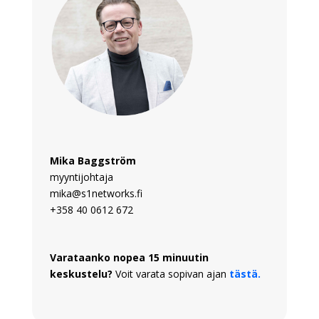
Mika Baggström
myyntijohtaja
mika@s1networks.fi
+358 40 0612 672
Varataanko nopea 15 minuutin
keskustelu?
Voit varata sopivan ajan
tästä.