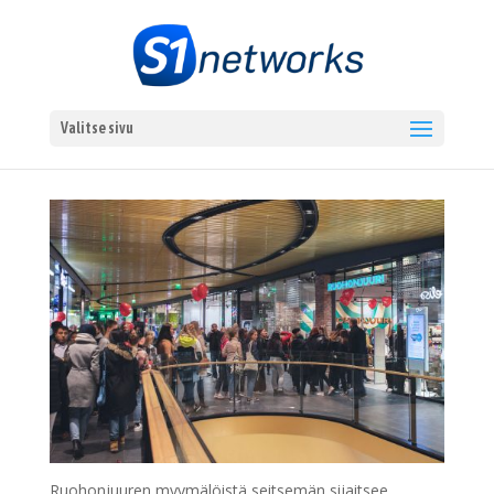
Valitse sivu
Ruohonjuuren myymälöistä seitsemän sijaitsee