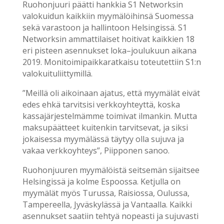
Ruohonjuuri päätti hankkia S1 Networksin
valokuidun kaikkiin myymälöihinsä Suomessa
sekä varastoon ja hallintoon Helsingissä. S1
Networksin ammattilaiset hoitivat kaikkien 18
eri pisteen asennukset loka–joulukuun aikana
2019. Monitoimipaikkaratkaisu toteutettiin S1:n
valokuituliittymillä.
”Meillä oli aikoinaan ajatus, että myymälät eivät
edes ehkä tarvitsisi verkkoyhteyttä, koska
kassajärjestelmämme toimivat ilmankin. Mutta
maksupäätteet kuitenkin tarvitsevat, ja siksi
jokaisessa myymälässä täytyy olla sujuva ja
vakaa verkkoyhteys”, Piipponen sanoo.
Ruohonjuuren myymälöistä seitsemän sijaitsee
Helsingissä ja kolme Espoossa. Ketjulla on
myymälät myös Turussa, Raisiossa, Oulussa,
Tampereella, Jyväskylässä ja Vantaalla. Kaikki
asennukset saatiin tehtyä nopeasti ja sujuvasti