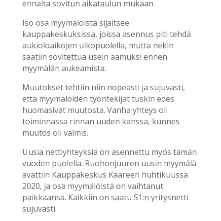
ennalta sovitun aikataulun mukaan.
Iso osa myymälöistä sijaitsee
kauppakeskuksissa, joissa asennus piti tehdä
aukioloaikojen ulkopuolella, mutta nekin
saatiin sovitettua usein aamuksi ennen
myymälän aukeamista.
Muutokset tehtiin niin nopeasti ja sujuvasti,
että myymälöiden työntekijät tuskin edes
huomasivat muutosta. Vanha yhteys oli
toiminnassa rinnan uuden kanssa, kunnes
muutos oli valmis.
Uusia nettiyhteyksiä on asennettu myös tämän
vuoden puolella. Ruohonjuuren uusin myymälä
avattiin Kauppakeskus Kaareen huhtikuussa
2020, ja osa myymälöistä on vaihtanut
paikkaansa. Kaikkiin on saatu S1:n yritysnetti
sujuvasti.