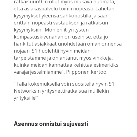
ratkaisuun! On ollut myös mukava huomata,
että asiakaspalvelu toimii nopeasti. Lähetän
kysymykset yleensä sähköpostilla ja saan
erittäin nopeasti vastauksen ja ratkaisun
kysymyksiini. Monien it-yritysten
kompastuskivenähän on usein se, että jo
hankitut asiakkaat unohdetaan oman onnensa
nojaan. S1 huolehtii hyvin meidän
tarpeistamme ja on antanut myös vinkkejä,
kuinka meidän kannattaa kehittää esimerkiksi
varajärjestelmiämme”, Piipponen kertoo.
”Tällä kokemuksella voin suositella hyvin S1
Networksin yritysnettiratkaisua muillekin
yrityksille!”
Asennus onnistui sujuvasti