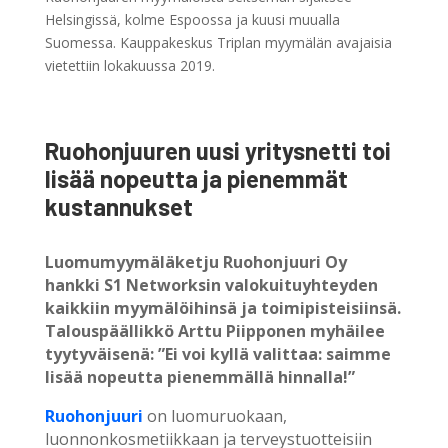
Helsingissä, kolme Espoossa ja kuusi muualla
Suomessa. Kauppakeskus Triplan myymälän avajaisia
vietettiin lokakuussa 2019.
Ruohonjuuren uusi yritysnetti toi
lisää nopeutta ja pienemmät
kustannukset
Luomumyymäläketju Ruohonjuuri Oy
hankki S1 Networksin valokuituyhteyden
kaikkiin myymälöihinsä ja toimipisteisiinsä.
Talouspäällikkö Arttu Piipponen myhäilee
tyytyväisenä: ”Ei voi kyllä valittaa: saimme
lisää nopeutta pienemmällä hinnalla!”
Ruohonjuuri
on luomuruokaan,
luonnonkosmetiikkaan ja terveystuotteisiin