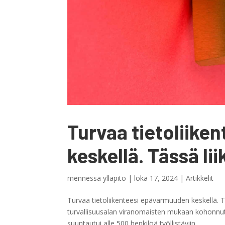
Turvaa tietoliik
keskellä. Tässä li
mennessä
yllapito
|
loka 17, 2024
|
Artikkelit
Turvaa tietoliikenteesi epävarmuuden keskellä. Tä
turvallisuusalan viranomaisten mukaan kohonnut
suuntautui alle 500 henkilöä työllistäviin...