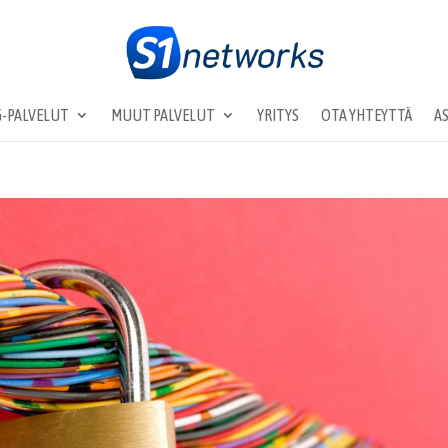
-PALVELUT
MUUT PALVELUT
YRITYS
OTA YHTEYTTÄ
A