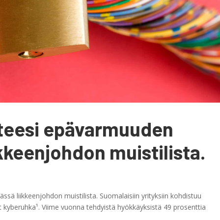
enteesi epävarmuuden
ikkeenjohdon muistilista.
ssä liikkeenjohdon muistilista. Suomalaisiin yrityksiin kohdistuu
 kyberuhka¹. Viime vuonna tehdyistä hyökkäyksistä 49 prosenttia