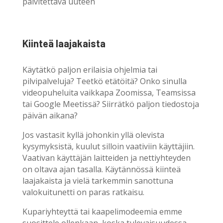
päivitettävä uuteen
Kiinteä laajakaista
Käytätkö paljon erilaisia ohjelmia tai
pilvipalveluja? Teetkö etätöitä? Onko sinulla
videopuheluita vaikkapa Zoomissa, Teamsissa
tai Google Meetissä? Siirrätkö paljon tiedostoja
päivän aikana?
Jos vastasit kyllä johonkin yllä olevista
kysymyksistä, kuulut silloin vaativiin käyttäjiin.
Vaativan käyttäjän laitteiden ja nettiyhteyden
on oltava ajan tasalla. Käytännössä kiinteä
laajakaista ja vielä tarkemmin sanottuna
valokuitunetti on paras ratkaisu.
Kupariyhteyttä tai kaapelimodeemia emme