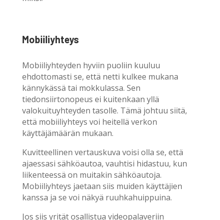
Mobiiliyhteys
Mobiiliyhteyden hyviin puoliin kuuluu
ehdottomasti se, että netti kulkee mukana
kännykässä tai mokkulassa. Sen
tiedonsiirtonopeus ei kuitenkaan yllä
valokuituyhteyden tasolle. Tämä johtuu siitä,
että mobiiliyhteys voi heitellä verkon
käyttäjämäärän mukaan.
Kuvitteellinen vertauskuva voisi olla se, että
ajaessasi sähköautoa, vauhtisi hidastuu, kun
liikenteessä on muitakin sähköautoja.
Mobiiliyhteys jaetaan siis muiden käyttäjien
kanssa ja se voi näkyä ruuhkahuippuina.
Jos siis yrität osallistua videopalaveriin