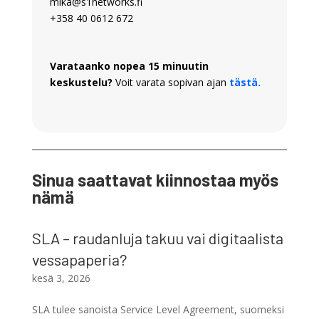
mika@s1networks.fi
+358 40 0612 672
Varataanko nopea 15 minuutin
keskustelu?
Voit varata sopivan ajan
tästä.
Sinua saattavat kiinnostaa myös
nämä
SLA – raudanluja takuu vai digitaalista
vessapaperia?
kesä 3, 2026
SLA tulee sanoista Service Level Agreement, suomeksi