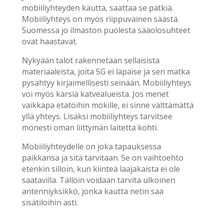
mobiiliyhteyden kautta, saattaa se pätkiä.
Mobiiliyhteys on myös riippuvainen säästä.
Suomessa jo ilmaston puolesta sääolosuhteet
ovat haastavat.
Nykyään talot rakennetaan sellaisista
materiaaleista, joita 5G ei läpäise ja sen matka
pysähtyy kirjaimellisesti seinään. Mobiiliyhteys
voi myös kärsiä katvealueista. Jos menet
vaikkapa etätöihin mökille, ei sinne välttämättä
yllä yhteys. Lisäksi mobiiliyhteys tarvitsee
monesti oman liittymän laitetta kohti.
Mobiiliyhteydelle on joka tapauksessa
paikkansa ja sitä tarvitaan. Se on vaihtoehto
etenkin silloin, kun kiinteä laajakaista ei ole
saatavilla. Tällöin voidaan tarvita ulkoinen
antenniyksikkö, jonka kautta netin saa
sisätiloihin asti.