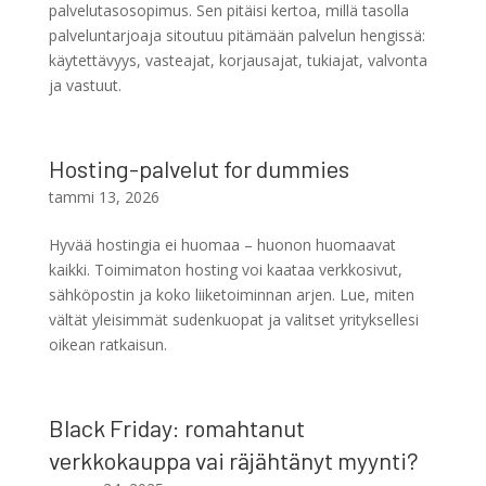
palvelutasosopimus. Sen pitäisi kertoa, millä tasolla
palveluntarjoaja sitoutuu pitämään palvelun hengissä:
käytettävyys, vasteajat, korjausajat, tukiajat, valvonta
ja vastuut.
Hosting-palvelut for dummies
tammi 13, 2026
Hyvää hostingia ei huomaa – huonon huomaavat
kaikki. Toimimaton hosting voi kaataa verkkosivut,
sähköpostin ja koko liiketoiminnan arjen. Lue, miten
vältät yleisimmät sudenkuopat ja valitset yrityksellesi
oikean ratkaisun.
Black Friday: romahtanut
verkkokauppa vai räjähtänyt myynti?