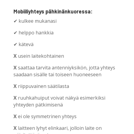
Mobiiliyhteys pähkinänkuoressa:
✔ kulkee mukanasi
✔ helppo hankkia
✔ kätevä
X
usein laitekohtainen
X
saattaa tarvita antenniyksikön, jotta yhteys
saadaan sisälle tai toiseen huoneeseen
X
riippuvainen säätilasta
X
ruuhkahuiput voivat näkyä esimerkiksi
yhteyden pätkimisenä
X
ei ole symmetrinen yhteys
X
laitteen lyhyt elinkaari, jolloin laite on