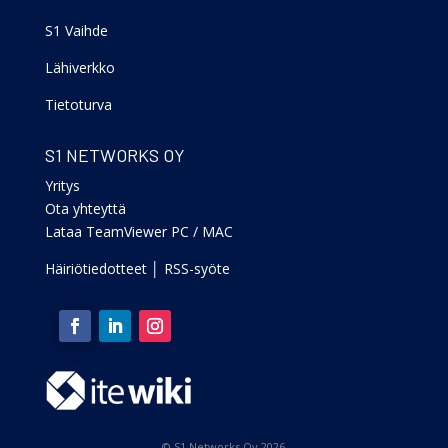
S1 Vaihde
Lähiverkko
Tietoturva
S1 NETWORKS OY
Yritys
Ota yhteyttä
Lataa TeamViewer PC
/
MAC
Häiriötiedotteet
│
RSS-syöte
© S1 Networks Oy 2026