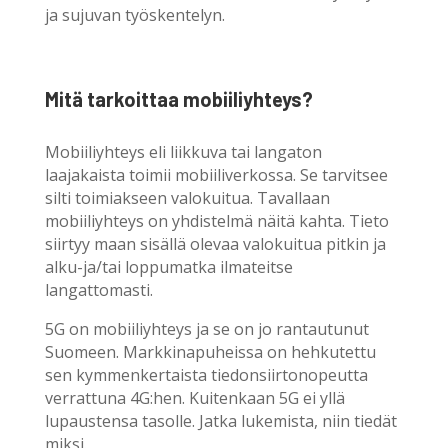
ja sujuvan työskentelyn.
Mitä tarkoittaa mobiiliyhteys?
Mobiiliyhteys eli liikkuva tai langaton
laajakaista toimii mobiiliverkossa. Se tarvitsee
silti toimiakseen valokuitua. Tavallaan
mobiiliyhteys on yhdistelmä näitä kahta. Tieto
siirtyy maan sisällä olevaa valokuitua pitkin ja
alku-ja/tai loppumatka ilmateitse
langattomasti.
5G on mobiiliyhteys ja se on jo rantautunut
Suomeen. Markkinapuheissa on hehkutettu
sen kymmenkertaista tiedonsiirtonopeutta
verrattuna 4G:hen. Kuitenkaan 5G ei yllä
lupaustensa tasolle. Jatka lukemista, niin tiedät
miksi.