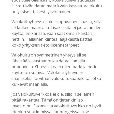
suosittele ollenkaan, koska tulevaisuudessa
siirrettävän datan määrä vain kasvaa. Valokuitu
on yksiselitteisesti ylivoimainen.
Valokuituyhteys ei ole riippuvainen säästä, sillä
se kulkee maan alla. Lisäksi sitä ei jaeta muiden
käyttäjien kanssa, vaan saat oman kaistan
nettiin. Tällainen kiinteä laajakaista kattaa
koko yrityksen tietoliikennetarpeet.
Valokuitu on symmetrinen yhteys eli se
lähettää ja vastaanottaa dataa samalla
nopeudella. Yhteys ei näin ollen pätki ja netin
käyttö on sujuvaa. Valokuituyhteyden
saamiseksi tarvitaan valokuitukaapeleita, jotka
kulkevat maan alla.
Jos valokuituverkkoa ei ole, silloin sellainen
pitää rakentaa. Tämä on tietenkin iso
investointi. Suomessa valokuituverkko on hyvä
etenkin suurimmissa kaupungeissa ja se