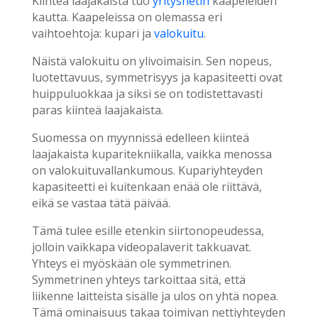
Kiinteä laajakaista tuo
yritysnetin
kaapeleiden
kautta. Kaapeleissa on olemassa eri
vaihtoehtoja: kupari ja
valokuitu
.
Näistä valokuitu on ylivoimaisin. Sen nopeus,
luotettavuus, symmetrisyys ja kapasiteetti ovat
huippuluokkaa ja siksi se on todistettavasti
paras kiinteä laajakaista.
Suomessa on myynnissä edelleen kiinteä
laajakaista kuparitekniikalla, vaikka menossa
on valokuituvallankumous. Kupariyhteyden
kapasiteetti ei kuitenkaan enää ole riittävä,
eikä se vastaa tätä päivää.
Tämä tulee esille etenkin siirtonopeudessa,
jolloin vaikkapa videopalaverit takkuavat.
Yhteys ei myöskään ole symmetrinen.
Symmetrinen yhteys tarkoittaa sitä, että
liikenne laitteista sisälle ja ulos on yhtä nopea.
Tämä ominaisuus takaa toimivan nettiyhteyden