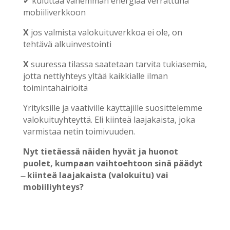
✔ kuluttaa vähemmän energiaa verrattuna
mobiiliverkkoon
X
jos valmista valokuituverkkoa ei ole, on
tehtävä alkuinvestointi
X
suuressa tilassa saatetaan tarvita tukiasemia,
jotta nettiyhteys yltää kaikkialle ilman
toimintahäiriöitä
Yrityksille ja vaativille käyttäjille suosittelemme
valokuituyhteyttä. Eli kiinteä laajakaista, joka
varmistaa netin toimivuuden.
Nyt tietäessä näiden hyvät ja huonot
puolet, kumpaan vaihtoehtoon sinä päädyt
̶ kiinteä laajakaista (valokuitu) vai
mobiiliyhteys?