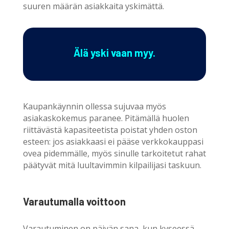
suuren määrän asiakkaita yskimättä.
Älä yski vaan myy.
Kaupankäynnin ollessa sujuvaa myös
asiakaskokemus paranee. Pitämällä huolen
riittävästä kapasiteetista poistat yhden oston
esteen: jos asiakkaasi ei pääse verkkokauppasi
ovea pidemmälle, myös sinulle tarkoitetut rahat
päätyvät mitä luultavimmin kilpailijasi taskuun.
Varautumalla voittoon
Varautuminen on päivän sana, kun kyseessä