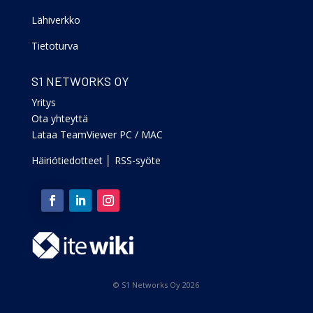
Lähiverkko
Tietoturva
S1 NETWORKS OY
Yritys
Ota yhteyttä
Lataa TeamViewer PC
/
MAC
Häiriötiedotteet
│
RSS-syöte
© S1 Networks Oy 2026