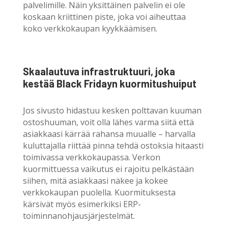
palvelimille. Näin yksittäinen palvelin ei ole
koskaan kriittinen piste, joka voi aiheuttaa
koko verkkokaupan kyykkäämisen.
Skaalautuva infrastruktuuri, joka
kestää Black Fridayn kuormitushuiput
Jos sivusto hidastuu kesken polttavan kuuman
ostoshuuman, voit olla lähes varma siitä että
asiakkaasi kärrää rahansa muualle – harvalla
kuluttajalla riittää pinna tehdä ostoksia hitaasti
toimivassa verkkokaupassa. Verkon
kuormittuessa vaikutus ei rajoitu pelkästään
siihen, mitä asiakkaasi näkee ja kokee
verkkokaupan puolella. Kuormituksesta
kärsivät myös esimerkiksi ERP-
toiminnanohjausjärjestelmät.