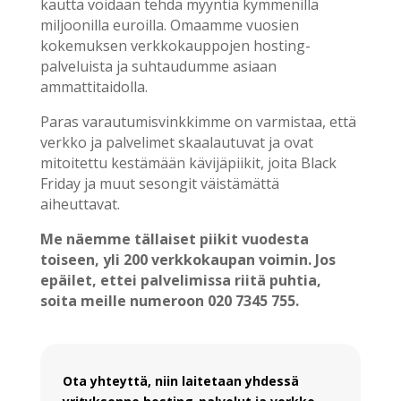
kautta voidaan tehdä myyntiä kymmenillä
miljoonilla euroilla. Omaamme vuosien
kokemuksen verkkokauppojen hosting-
palveluista ja suhtaudumme asiaan
ammattitaidolla.
Paras varautumisvinkkimme on varmistaa, että
verkko ja palvelimet skaalautuvat ja ovat
mitoitettu kestämään kävijäpiikit, joita Black
Friday ja muut sesongit väistämättä
aiheuttavat.
Me näemme tällaiset piikit vuodesta
toiseen, yli 200 verkkokaupan voimin. Jos
epäilet, ettei palvelimissa riitä puhtia,
soita meille numeroon 020 7345 755.
Ota yhteyttä, niin laitetaan yhdessä