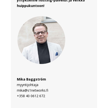
yrityksenne hosting-palvelut ja verkko
huippukuntoon!
Mika Baggström
myyntijohtaja
mika@s1networks.fi
+358 40 0612 672