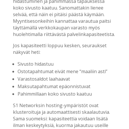
hidastuminen ja pahimmassa tapauksessa
koko sivusto kaatuu. Sanomattakin lienee
selvää, että näin ei pitäisi päästä käymään.
Myyntisesonkeihin kannattaa varautua paitsi
täyttämällä verkkokaupan varasto myös
huolehtimalla riittävästä palvelinkapasiteetista.
Jos kapasiteetti loppuu kesken, seuraukset
näkyvät heti:
Sivusto hidastuu
Ostotapahtumat eivät mene “maaliin asti”
Varastosaldot laahaavat
Maksutapahtumat epäonnistuvat
Pahimmillaan koko sivusto kaatuu
S1 Networksin hosting-ympäristöt ovat
klusteroituja ja automaattisesti skaalautuvia.
Sama suomeksi: kapasiteettia voidaan lisätä
ilman keskeytyksiä, kuorma jakautuu useille