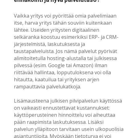
Vaikka yritys voi pyörittää omia palvelimiaan
itse, harva yritys tähän souviin kuitenkaan
lähtee. Useiden yritysten digitaalinen
selkäranka koostuu esimerkiksi ERP- ja CRM-
järjestelmistä, laskutuksesta ja
taustapalveluista. Jos nämä palvelut pyörivät
alimitoitetulla hosting-alustalla tai julkisessa
pilvessä (esim. Google tai Amazon) ilman
riittävää hallintaa, lopputuloksena voi olla
hitautta, kaatuilua tai yrityksen arjen
rampauttavia palvelukatkoja.
Lisämausteena julkisen pilvipalvelun käyttössä
on vaikeasti ennustettavat kustannukset:
käyttöperusteinen hinnoittelu voi aiheuttaa
pään raapimista laskutuksessa. Lisäksi
palvelun ylläpitoon tarvitaan usein ulkopuolisia
asiantuntijoita. Myöskään tietoturva ei voi