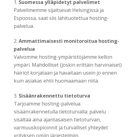
Suomessa ylläpidetyt palvelimet
Palvelimemme sijaitsevat Helsingissä ja
Espoossa, saat siis lähituotettua hosting-
palvelua.
Ammattimaisesti monitoroitua hosting-
palvelua
Valvomme hosting-ympäristöjämme kellon
ympäri. Mahdolliset (joskin erittäin harvinaiset)
häiriöt korjataan ja havaitaan usein jo ennen
kuin asiakas ehtii huomaamaan niitä.
Sisäänrakennettu tietoturva
Tarjoamme hosting-palvelua
sisäänrakennetulla tietoturvalla: palvelu
sisältää aina ajantasaisen tietoturvan,
varmuuskopioinnit ja turvalliset yhteydet
yrityksen omiin järjestelmiin.