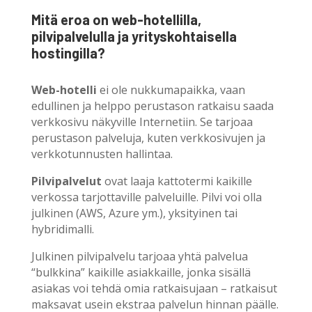
Mitä eroa on web-hotellilla,
pilvipalvelulla ja yrityskohtaisella
hostingilla?
Web-hotelli
ei ole nukkumapaikka, vaan
edullinen ja helppo perustason ratkaisu saada
verkkosivu näkyville Internetiin. Se tarjoaa
perustason palveluja, kuten verkkosivujen ja
verkkotunnusten hallintaa.
Pilvipalvelut
ovat laaja kattotermi kaikille
verkossa tarjottaville palveluille. Pilvi voi olla
julkinen (AWS, Azure ym.), yksityinen tai
hybridimalli.
Julkinen pilvipalvelu tarjoaa yhtä palvelua
“bulkkina” kaikille asiakkaille, jonka sisällä
asiakas voi tehdä omia ratkaisujaan – ratkaisut
maksavat usein ekstraa palvelun hinnan päälle.