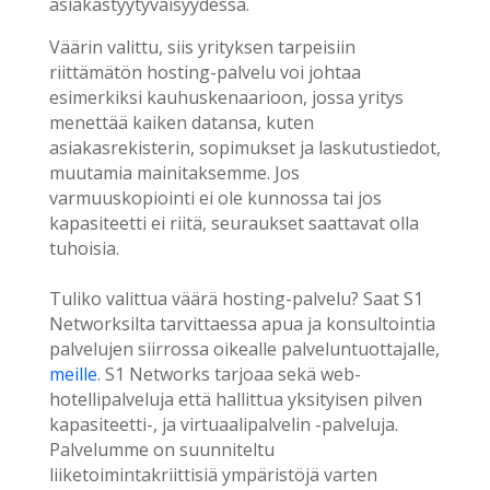
asiakastyytyväisyydessä.
Väärin valittu, siis yrityksen tarpeisiin
riittämätön hosting-palvelu voi johtaa
esimerkiksi kauhuskenaarioon, jossa yritys
menettää kaiken datansa, kuten
asiakasrekisterin, sopimukset ja laskutustiedot,
muutamia mainitaksemme. Jos
varmuuskopiointi ei ole kunnossa tai jos
kapasiteetti ei riitä, seuraukset saattavat olla
tuhoisia.
Tuliko valittua väärä hosting-palvelu? Saat S1
Networksilta tarvittaessa apua ja konsultointia
palvelujen siirrossa oikealle palveluntuottajalle,
meille
. S1 Networks tarjoaa sekä web-
hotellipalveluja että hallittua yksityisen pilven
kapasiteetti-, ja virtuaalipalvelin -palveluja.
Palvelumme on suunniteltu
liiketoimintakriittisiä ympäristöjä varten