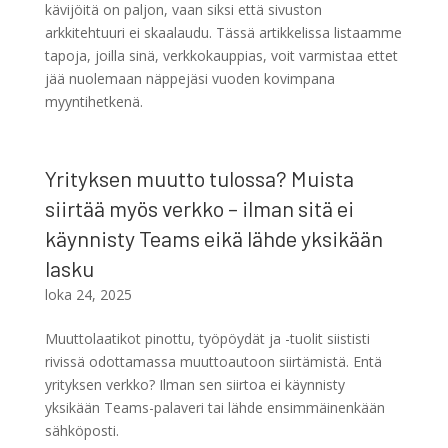
kävijöitä on paljon, vaan siksi että sivuston
arkkitehtuuri ei skaalaudu. Tässä artikkelissa listaamme
tapoja, joilla sinä, verkkokauppias, voit varmistaa ettet
jää nuolemaan näppejäsi vuoden kovimpana
myyntihetkenä.
Yrityksen muutto tulossa? Muista
siirtää myös verkko – ilman sitä ei
käynnisty Teams eikä lähde yksikään
lasku
loka 24, 2025
Muuttolaatikot pinottu, työpöydät ja -tuolit siististi
rivissä odottamassa muuttoautoon siirtämistä. Entä
yrityksen verkko? Ilman sen siirtoa ei käynnisty
yksikään Teams-palaveri tai lähde ensimmäinenkään
sähköposti.