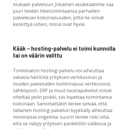
mukaan palveluun. Jokainen asiakkaamme saa
juuri heidän liiketoimintaansa parhaiten
palvelevan kokonaisuuden, jotta he voivat
keskittyä siihen, missä ovat hyviä.
Kääk – hosting-palvelu ei toimi kunnolla
tai on väärin valittu
Toimimaton hosting-palvelu voi aiheuttaa
vakavia häiriöitä yrityksen verkkosivun ja
muiden palveluiden toiminnassa: verkkosivut,
sähköposti, ERP ja muut taustapalvelut voivat
viheltää pelin poikki, siis lopettaa toimintansa
kokonaan. Sanomattakin lienee selvää, että
tällainen hosting-palvelun kyykkäily aiheuttaa
moninaisia ongelmia. suurin lienee riski siitä,
että se näkyy yrityksen pankkitilin saldossa ja