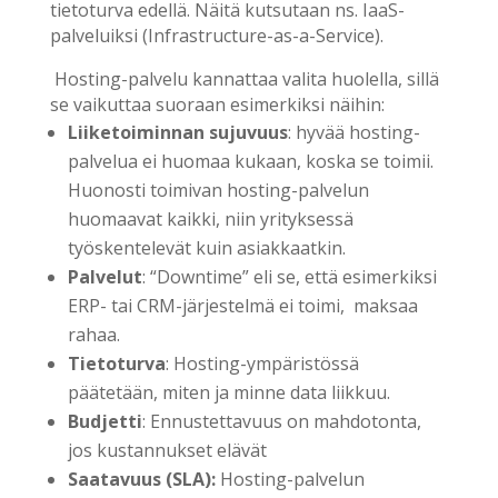
tietoturva edellä. Näitä kutsutaan ns. IaaS-
palveluiksi (Infrastructure-as-a-Service).
Hosting-palvelu kannattaa valita huolella, sillä
se vaikuttaa suoraan esimerkiksi näihin:
Liiketoiminnan sujuvuus
: hyvää hosting-
palvelua ei huomaa kukaan, koska se toimii.
Huonosti toimivan hosting-palvelun
huomaavat kaikki, niin yrityksessä
työskentelevät kuin asiakkaatkin.
Palvelut
: “Downtime” eli se, että esimerkiksi
ERP- tai CRM-järjestelmä ei toimi, maksaa
rahaa.
Tietoturva
: Hosting-ympäristössä
päätetään, miten ja minne data liikkuu.
Budjetti
: Ennustettavuus on mahdotonta,
jos kustannukset elävät
Saatavuus (SLA):
Hosting-palvelun