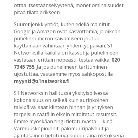
ottaa itsestäänselvyytenä, monet ominaisuudet
pitää tilata erikseen.
Suuret jenkkiyhtiöt, kuten edellä mainitut
Google ja Amazon ovat kasvottomia, ja oikean
puhelinnumeron kaivamiseen joutuu
käyttämään vähintään yhden työpäivän. S1
Networksilla kaikilla on kasvot ja puhelimeen
vastataan erittäin nopeasti, testaa vaikka:
020
7345 755
. Ja jos puhelimeen tarttuminen
ujostuttaa, vastaamme myös sähköpostilla:
myynti@s1networks.fi
.
S1 Networksin hallitussa yksityispilvessa
kokonaisuus on selkeä kuin aurinkoinen
talvipäivä: saat kiinteän hinnan ja yrityksen
tarpeisiin räätälin elkein mitoitetut resurssit.
Emme myöskään tingi tietoturvasta – ikinä.
Varmuuskopioinnit, palomuuripalvelut ja
ajantasainen tietoturva kuuluu aina oletuksena