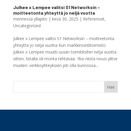
Julkee x Lempee valitsi S1 Networksin –
moitteetonta yhteyttä jo neljä vuotta
mennessä
yllapito
|
kesä 30, 2025
|
Referenssit
,
Uncategorized
Julkee x Lempee valitsi S1 Networksin – moitteetonta
yhteyttä jo neljä vuotta Kun markkinointitoimisto
Julkee x Lempee muutti uusiin toimitiloihin neljä vuotta
sitten, listalla oli monta tehtävää. Yksi niistä nousi ylitse
muiden: verkkoyhteyksien piti olla kunnossa...