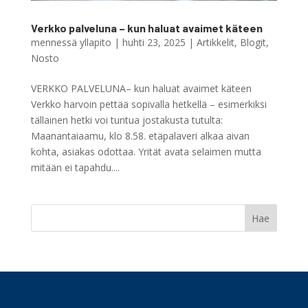
Verkko palveluna – kun haluat avaimet käteen
mennessä
yllapito
|
huhti 23, 2025
|
Artikkelit
,
Blogit
,
Nosto
VERKKO PALVELUNA– kun haluat avaimet käteen
Verkko harvoin pettää sopivalla hetkellä – esimerkiksi
tällainen hetki voi tuntua jostakusta tutulta:
Maanantaiaamu, klo 8.58. etäpalaveri alkaa aivan
kohta, asiakas odottaa. Yrität avata selaimen mutta
mitään ei tapahdu....