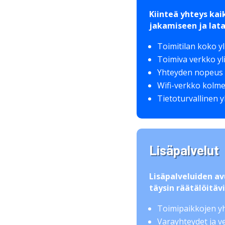
Kiinteä yhteys kai
jakamiseen ja lat
Toimitilan koko yli
Toimiva verkko yli
Yhteyden nopeus
Wifi-verkko kolmel
Tietoturvallinen 
Lisäpalvelut
Lisäpalveluiden av
täysin räätälöitäv
Toimipaikkojen y
Varayhteydet ja 