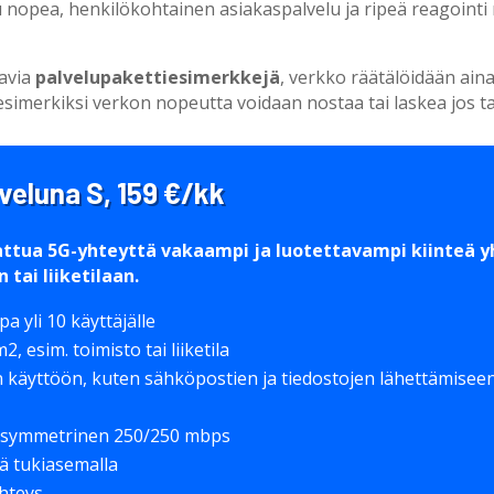
 nopea, henkilökohtainen asiakaspalvelu ja ripeä reagointi
tavia
palvelupakettiesimerkkejä
, verkko räätälöidään aina
esimerkiksi verkon nopeutta voidaan nostaa tai laskea jos tar
veluna S, 159 €/kk
attua 5G-yhteyttä vakaampi ja luotettavampi kiinteä y
tai liiketilaan.
a yli 10 käyttäjälle
, esim. toimisto tai liiketila
n käyttöön, kuten sähköpostien ja tiedostojen lähettämiseen,
 symmetrinen 250/250 mbps
lä tukiasemalla
yhteys