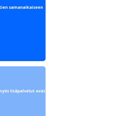
ektien samanaikaiseen
myös lisäpalvelut ovat