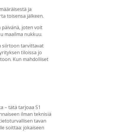
määräisestä ja
rta toisensa jälkeen.
päivänä, joten voit
muu maailma nukkuu.
siirtoon tarvittavat
ityksen tiloissa jo
toon. Kun mahdolliset
a – tätä tarjoaa S1
nnaiseen ilman teknisiä
ietoturvallisen tavan
le soittaa: jokaiseen