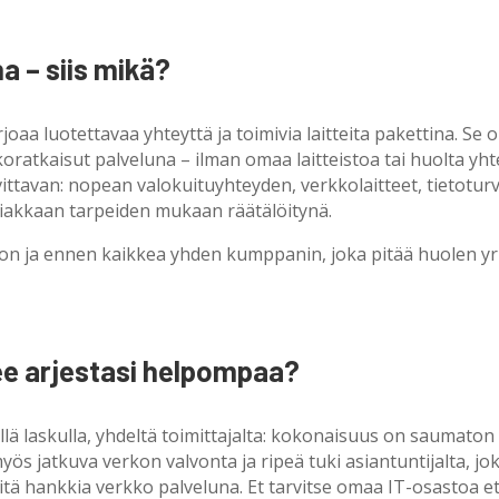
a – siis mikä?
oaa luotettavaa yhteyttä ja toimivia laitteita pakettina. Se 
oratkaisut palveluna – ilman omaa laitteistoa tai huolta yht
ttavan: nopean valokuituyhteyden, verkkolaitteet, tietoturv
iakkaan tarpeiden mukaan räätälöitynä.
kon ja ennen kaikkea yhden kumppanin, joka pitää huolen yr
ee arjestasi helpompaa?
lä laskulla, yhdeltä toimittajalta: kokonaisuus on saumaton e
yös jatkuva verkon valvonta ja ripeä tuki asiantuntijalta, jo
itä hankkia verkko palveluna. Et tarvitse omaa IT-osastoa 