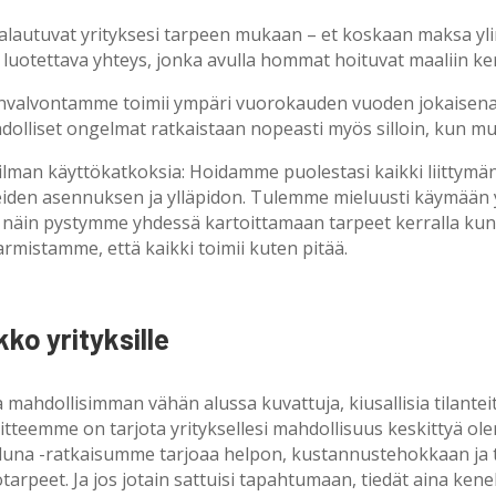
lautuvat yrityksesi tarpeen mukaan – et koskaan maksa yli
a luotettava yhteys, jonka avulla hommat hoituvat maaliin ke
onvalvontamme toimii ympäri vuorokauden vuoden jokaisena 
ahdolliset ongelmat ratkaistaan nopeasti myös silloin, kun 
lman käyttökatkoksia: Hoidamme puolestasi kaikki liittymän 
eiden asennuksen ja ylläpidon. Tulemme mieluusti käymään yr
 näin pystymme yhdessä kartoittamaan tarpeet kerralla kun
rmistamme, että kaikki toimii kuten pitää.
ko yrityksille
 mahdollisimman vähän alussa kuvattuja, kiusallisia tilanteit
tteemme on tarjota yrityksellesi mahdollisuus keskittyä ole
luna -ratkaisumme tarjoaa helpon, kustannustehokkaan ja t
tarpeet. Ja jos jotain sattuisi tapahtumaan, tiedät aina kenel