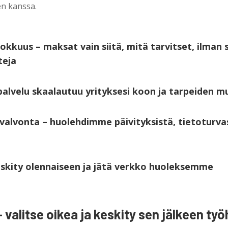
n kanssa.
kkuus – maksat vain siitä, mitä tarvitset, ilman 
teja
palvelu skaalautuu yrityksesi koon ja tarpeiden 
 valvonta – huolehdimme päivityksistä, tietoturvas
skity olennaiseen ja jätä verkko huoleksemme
 valitse oikea ja keskity sen jälkeen työ