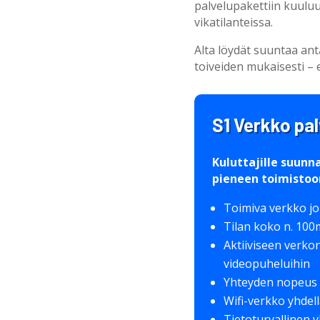
palvelupakettiin kuuluu
vikatilanteissa.
Alta löydät suuntaa an
toiveiden mukaisesti – 
S1 Verkko pal
Kuluttajille suunn
pieneen toimistoon 
Toimiva verkko jop
Tilan koko n. 100m2
Aktiiviseen verko
videopuheluihin
Yhteyden nopeus
Wifi-verkko yhdel
Tietoturvallinen 