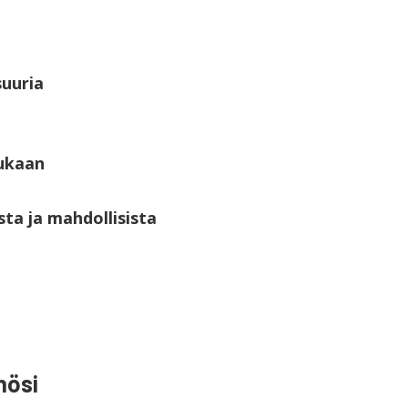
suuria
mukaan
ta ja mahdollisista
hösi