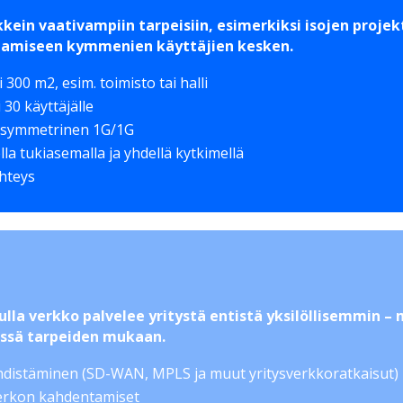
kkein vaativampiin tarpeisiin, esimerkiksi isojen proj
aamiseen kymmenien käyttäjien kesken.
 300 m2, esim. toimisto tai halli
 30 käyttäjälle
 symmetrinen 1G/1G
la tukiasemalla ja yhdellä kytkimellä
yhteys
ulla verkko palvelee yritystä entistä yksilöllisemmin – 
issä tarpeiden mukaan.
hdistäminen (SD-WAN, MPLS ja muut yritysverkkoratkaisut)
verkon kahdentamiset