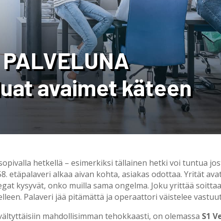
 PALVELUNA
luat avaimet käteen
pivalla hetkellä – esimerkiksi tällainen hetki voi tuntua jos
. etäpalaveri alkaa aivan kohta, asiakas odottaa. Yrität av
egat kysyvät, onko muilla sama ongelma. Joku yrittää soittaa
lleen. Palaveri jää pitämättä ja operaattori väistelee vastuu
tä vältyttäisiin mahdollisimman tehokkaasti, on olemassa
S1 V