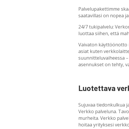
Palvelupakettimme skaa
saatavillasi on nopea j
24/7 tukipalvelu: Verk
luottaa siihen, että m
Vaivaton käyttöönotto i
asiat kuten verkkolaitt
suunnitteluvaiheessa –
asennukset on tehty, va
Luotettava verk
Sujuvaa tiedonkulkua ja
Verkko palveluna. Tavoi
murheita. Verkko palve
hoitaa yrityksesi verkko