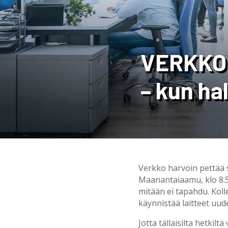
VERKKO
– kun ha
Verkko harvoin pettää so
Maanantaiaamu, klo 8.58
mitään ei tapahdu. Koll
käynnistää laitteet uude
Jotta tällaisilta hetkil