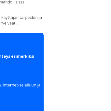
 mahdollisissa
 käyttäjän tarpeiden ja
ve vaatii.
hteys esimerkiksi
 internet-selailuun ja