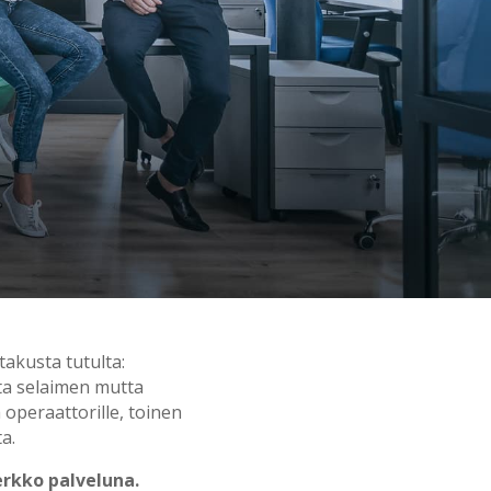
takusta tutulta:
ata selaimen mutta
 operaattorille, toinen
ta.
erkko palveluna.