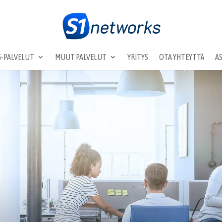
-PALVELUT
MUUT PALVELUT
YRITYS
OTA YHTEYTTÄ
A