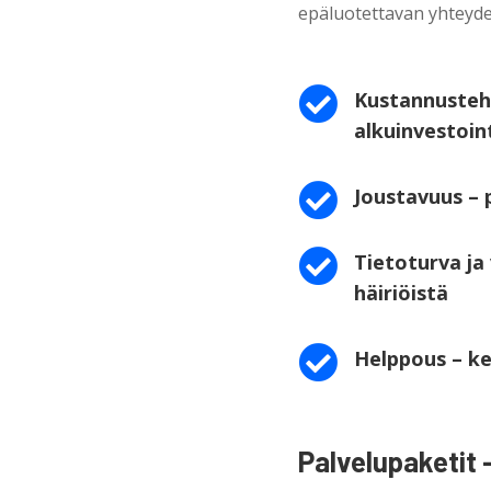
epäluotettavan yhteyde

Kustannusteho
alkuinvestoin

Joustavuus – 

Tietoturva ja
häiriöistä

Helppous – ke
Palvelupaketit –