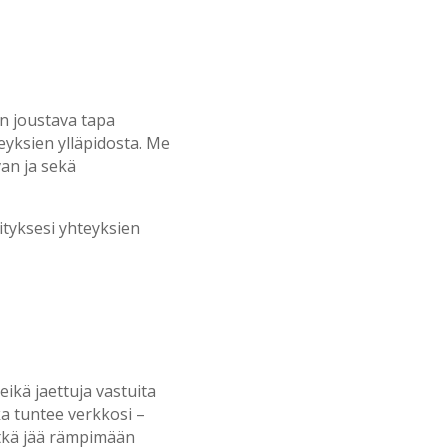
on joustava tapa
eyksien ylläpidosta. Me
an ja sekä
ityksesi yhteyksien
ikä jaettuja vastuita
ka tuntee verkkosi –
etkä jää rämpimään