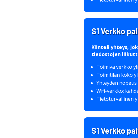
S1 Verkko pa
Kiinteä yhteys, jo
tiedostojen liiku
Toimiva verkko yli
Toimitilan koko yli
Yhteyden nopeus
Wifi-verkko: kahde
Tietoturvallinen 
S1 Verkko pa