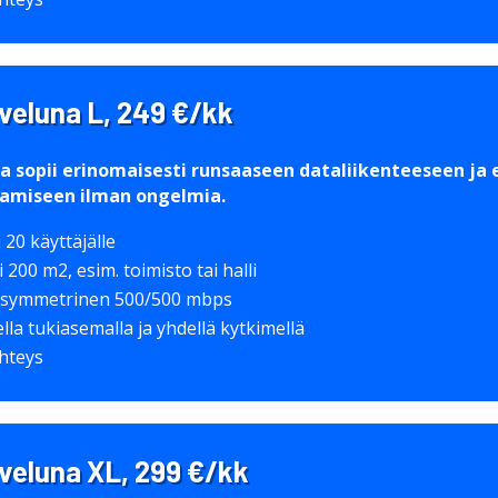
lveluna L, 249 €/kk
ka sopii erinomaisesti runsaaseen dataliikenteeseen ja 
ttamiseen ilman ongelmia.
 20 käyttäjälle
 200 m2, esim. toimisto tai halli
 symmetrinen 500/500 mbps
lla tukiasemalla ja yhdellä kytkimellä
yhteys
lveluna XL, 299 €/kk