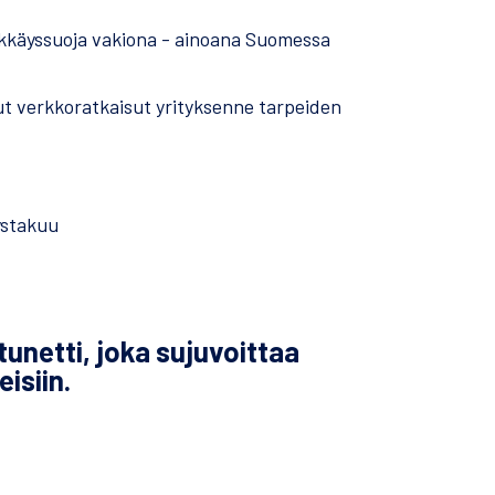
kkäyssuoja vakiona - ainoana Suomessa
t verkkoratkaisut yrityksenne tarpeiden
ystakuu
tunetti, joka sujuvoittaa
isiin.