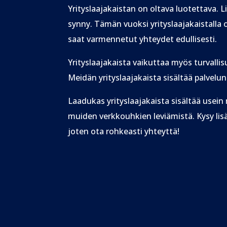
Yrityslaajakaistan on oltava luotettava. L
synny. Tämän vuoksi yrityslaajakaistalla
saat varmennetut yhteydet edullisesti.
Yrityslaajakaista vaikuttaa myös turvallis
Meidän yrityslaajakaista sisältää palve
Laadukas yrityslaajakaista sisältää usei
muiden verkkouhkien leviämistä. Kysy lisä
joten ota rohkeasti yhteyttä!