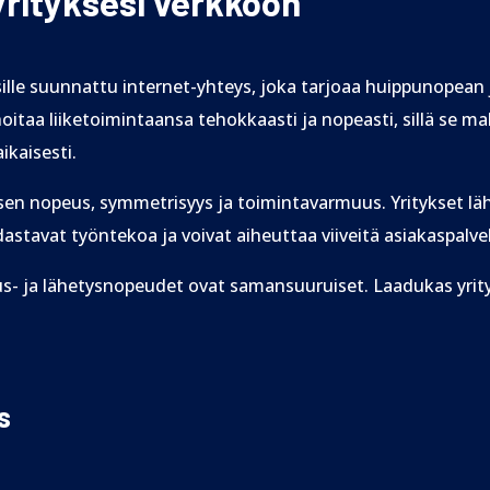
 yrityksesi verkkoon
ksille suunnattu internet-yhteys, joka tarjoaa huippunopean
 hoitaa liiketoimintaansa tehokkaasti ja nopeasti, sillä se 
ikaisesti.
sen nopeus, symmetrisyys ja toimintavarmuus. Yritykset lä
dastavat työntekoa ja voivat aiheuttaa viiveitä asiakaspalve
s- ja lähetysnopeudet ovat samansuuruiset. Laadukas yritys
s