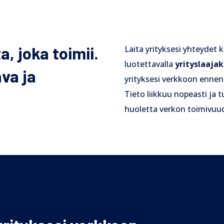
a, joka toimii.
Laita yrityksesi yhteydet
luotettavalla
yrityslaajak
va ja
yrityksesi verkkoon enne
Tieto liikkuu nopeasti ja tur
huoletta verkon toimivuu