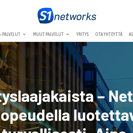
-PALVELUT
MUUT PALVELUT
YRITYS
OTA YHTEYTTÄ
A
tyslaajakaista – Net
opeudella luotettav