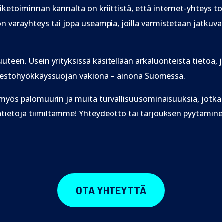
iiketoiminnan kannalta on kriittistä, että internet-yhteys t
 on varayhteys tai jopa useampia, joilla varmistetaan jatku
uuteen. Usein yrityksissä käsitellään arkaluonteista tietoa, j
lunestohyökkäyssuojan vakiona – ainona Suomessa.
n myös palomuurin ja muita turvallisuusominaisuuksia, jotk
tietoja tiimiltämme! Yhteydeotto tai tarjouksen pyytäminen 
OTA YHTEYTTÄ