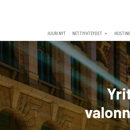
JUURI NYT
NETTIYHTEYDET
HOSTING
Yri
valonn