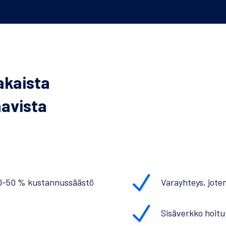
jakaista
aavista
N
30-50 % kustannussäästö
Varayhteys, joten
N
Sisäverkko hoit