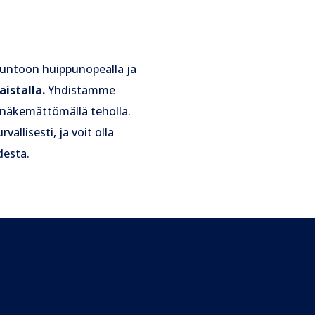
 kuntoon huippunopealla ja
aistalla.
Yhdistämme
nnäkemättömällä teholla.
vallisesti, ja voit olla
desta.