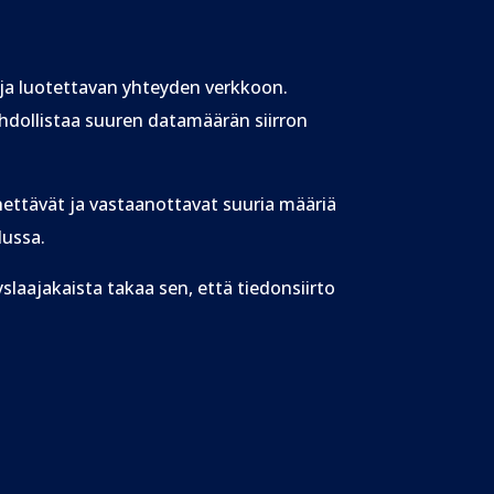
 ja luotettavan yhteyden verkkoon.
mahdollistaa suuren datamäärän siirron
hettävät ja vastaanottavat suuria määriä
lussa.
laajakaista takaa sen, että tiedonsiirto