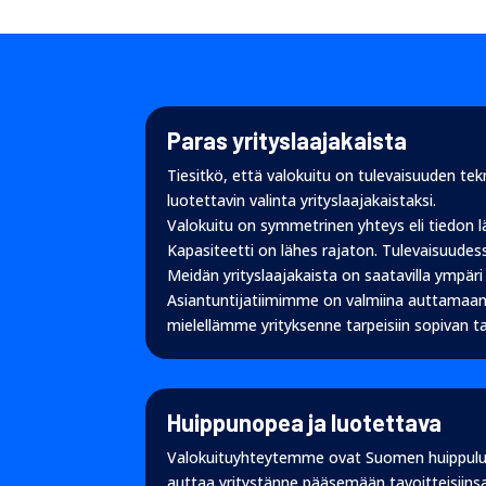
Paras yrityslaajakaista
Tiesitkö, että valokuitu on tulevaisuuden tekn
luotettavin valinta yrityslaajakaistaksi.
Valokuitu on symmetrinen yhteys eli tiedon 
Kapasiteetti on lähes rajaton. Tulevaisuudess
Meidän yrityslaajakaista on saatavilla ymp
Asiantuntijatiimimme on valmiina auttamaan. 
mielellämme yrityksenne tarpeisiin sopivan ta
Huippunopea ja luotettava
Valokuituyhteytemme ovat Suomen huippuluokka
auttaa yritystänne pääsemään tavoitteisiinsa