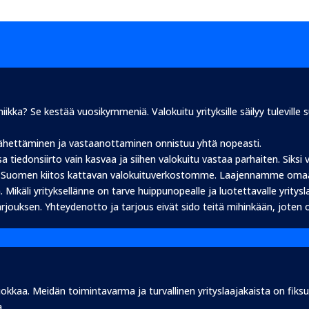
iikka? Se kestää vuosikymmeniä. Valokuitu yrityksille säilyy tuleville s
lähettäminen ja vastaanottaminen onnistuu yhtä nopeasti.
a tiedonsiirto vain kasvaa ja siihen valokuitu vastaa parhaiten. Siksi
äri Suomen kiitos kattavan valokuituverkostomme. Laajennamme oma
Mikäli yrityksellänne on tarve huippunopealle ja luotettavalle yritys
rjouksen. Yhteydenotto ja tarjous eivät sido teitä mihinkään, joten 
a. Meidän toimintavarma ja turvallinen yrityslaajakaista on fiksu s
.