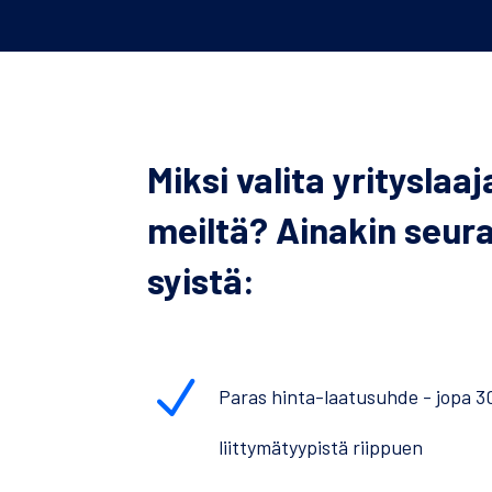
Miksi valita yrityslaa
meiltä? Ainakin seur
syistä:
N
Paras hinta-laatusuhde - jopa 
liittymätyypistä riippuen