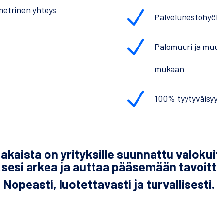
metrinen yhteys
N
Palvelunestohyö
N
Palomuuri ja muu
mukaan
N
100% tyytyväisy
akaista on yrityksille suunnattu valokui
ksesi arkea ja auttaa pääsemään tavoitte
Nopeasti, luotettavasti ja turvallisesti.