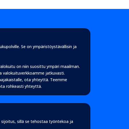
ukupolville. Se on ympäristöystävällisin ja
 valokuitu on niin suosittu ympäri maailman.
a valokuituverkkoamme jatkuvasti.
laajakaistalle, ota yhteyttä. Teemme
ota rohkeasti yhteyttä.
ijoitus, sillä se tehostaa työntekoa ja