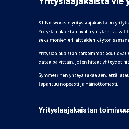
Yrityslaajakaista vie
S1 Networksin yrityslaajakaista on yrity
Yrityslaajakaistan avulla yritykset voivat
sekä monien eri laitteiden käytön samana
Yrityslaajakaistan tärkeimmät edut ovat 
dataa päivittäin, joten hitaat yhteydet hi
Symmetrinen yhteys takaa sen, että latau
tapahtuu nopeasti ja häiriöttömästi.
Yrityslaajakaistan toimivuu