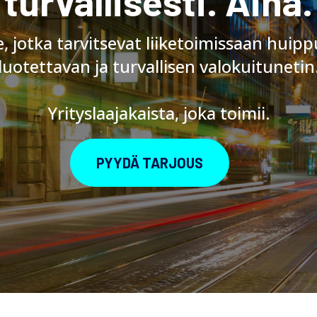
turvallisesti. Aina.
le, jotka tarvitsevat liiketoimissaan hui
luotettavan ja turvallisen valokuitunetin
Yrityslaajakaista, joka toimii.
PYYDÄ TARJOUS