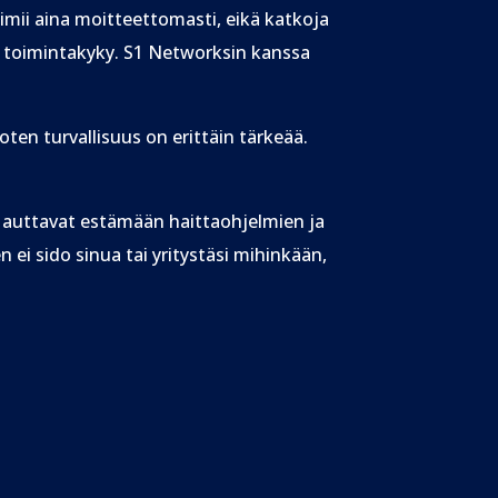
oimii aina moitteettomasti, eikä katkoja
va toimintakyky. S1 Networksin kanssa
oten turvallisuus on erittäin tärkeää.
a auttavat estämään haittaohjelmien ja
ei sido sinua tai yritystäsi mihinkään,