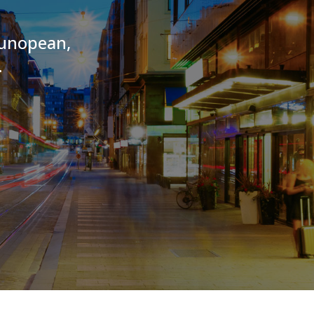
ppunopean,
.