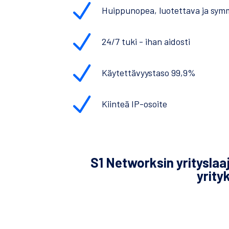
N
Huippunopea, luotettava ja sym
N
24/7 tuki - ihan aidosti
N
Käytettävyystaso 99,9%
N
Kiinteä IP-osoite
S1 Networksin yrityslaaj
yrity