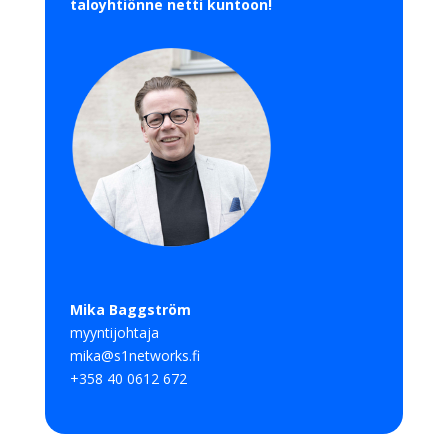
taloyhtiönne netti kuntoon!
Mika Baggström
myyntijohtaja
mika@s1networks.fi
+358 40 0612 672