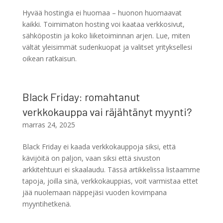
Hyvää hostingia ei huomaa – huonon huomaavat
kaikki. Toimimaton hosting voi kaataa verkkosivut,
sähköpostin ja koko liiketoiminnan arjen. Lue, miten
vältät yleisimmät sudenkuopat ja valitset yrityksellesi
oikean ratkaisun.
Black Friday: romahtanut
verkkokauppa vai räjähtänyt myynti?
marras 24, 2025
Black Friday ei kaada verkkokauppoja siksi, että
kävijöitä on paljon, vaan siksi että sivuston
arkkitehtuuri ei skaalaudu. Tässä artikkelissa listaamme
tapoja, joilla sinä, verkkokauppias, voit varmistaa ettet
jää nuolemaan näppejäsi vuoden kovimpana
myyntihetkenä.