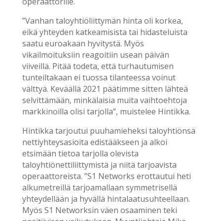
operaattorille.
”Vanhan taloyhtiöliittymän hinta oli korkea,
eikä yhteyden katkeamisista tai hidasteluista
saatu euroakaan hyvitystä. Myös
vikailmoituksiin reagoitiin usean päivän
viiveillä. Pitää todeta, että turhautumisen
tunteiltakaan ei tuossa tilanteessa voinut
välttyä. Keväällä 2021 päätimme sitten lähteä
selvittämään, minkälaisia muita vaihtoehtoja
markkinoilla olisi tarjolla”, muistelee Hintikka.
Hintikka tarjoutui puuhamieheksi taloyhtiönsä
nettiyhteysasioita edistääkseen ja alkoi
etsimään tietoa tarjolla olevista
taloyhtiönettiliittymistä ja niitä tarjoavista
operaattoreista. ”S1 Networks erottautui heti
alkumetreillä tarjoamallaan symmetrisellä
yhteydellään ja hyvällä hintalaatusuhteellaan.
Myös S1 Networksin väen osaaminen teki