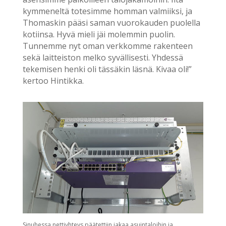
kymmeneltä totesimme homman valmiiksi, ja
Thomaskin pääsi saman vuorokauden puolella
kotiinsa. Hyvä mieli jäi molemmin puolin.
Tunnemme nyt oman verkkomme rakenteen
sekä laitteiston melko syvällisesti. Yhdessä
tekemisen henki oli tässäkin läsnä. Kivaa oli!”
kertoo Hintikka.
Sinuhessa nettiyhteys päätettiin jakaa asuintaloihin ja