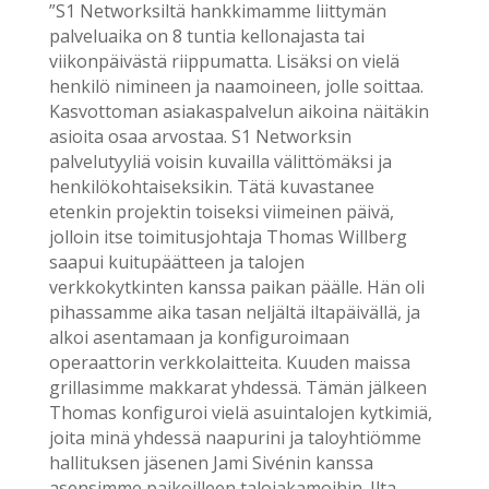
”S1 Networksiltä hankkimamme liittymän
palveluaika on 8 tuntia kellonajasta tai
viikonpäivästä riippumatta. Lisäksi on vielä
henkilö nimineen ja naamoineen, jolle soittaa.
Kasvottoman asiakaspalvelun aikoina näitäkin
asioita osaa arvostaa. S1 Networksin
palvelutyyliä voisin kuvailla välittömäksi ja
henkilökohtaiseksikin. Tätä kuvastanee
etenkin projektin toiseksi viimeinen päivä,
jolloin itse toimitusjohtaja Thomas Willberg
saapui kuitupäätteen ja talojen
verkkokytkinten kanssa paikan päälle. Hän oli
pihassamme aika tasan neljältä iltapäivällä, ja
alkoi asentamaan ja konfiguroimaan
operaattorin verkkolaitteita. Kuuden maissa
grillasimme makkarat yhdessä. Tämän jälkeen
Thomas konfiguroi vielä asuintalojen kytkimiä,
joita minä yhdessä naapurini ja taloyhtiömme
hallituksen jäsenen Jami Sivénin kanssa
asensimme paikoilleen talojakamoihin. Ilta