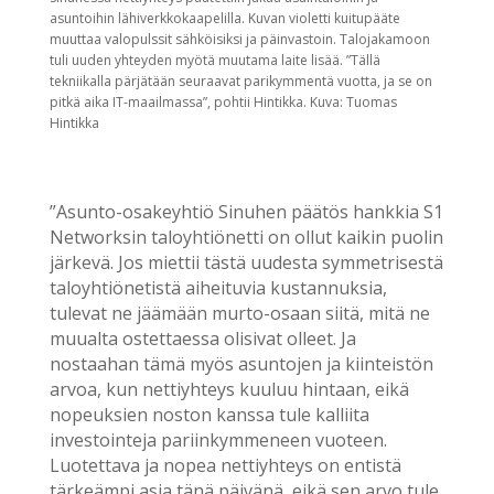
asuntoihin lähiverkkokaapelilla. Kuvan violetti kuitupääte
muuttaa valopulssit sähköisiksi ja päinvastoin. Talojakamoon
tuli uuden yhteyden myötä muutama laite lisää. ”Tällä
tekniikalla pärjätään seuraavat parikymmentä vuotta, ja se on
pitkä aika IT-maailmassa”, pohtii Hintikka. Kuva: Tuomas
Hintikka
”Asunto-osakeyhtiö Sinuhen päätös hankkia S1
Networksin taloyhtiönetti on ollut kaikin puolin
järkevä. Jos miettii tästä uudesta symmetrisestä
taloyhtiönetistä aiheituvia kustannuksia,
tulevat ne jäämään murto-osaan siitä, mitä ne
muualta ostettaessa olisivat olleet. Ja
nostaahan tämä myös asuntojen ja kiinteistön
arvoa, kun nettiyhteys kuuluu hintaan, eikä
nopeuksien noston kanssa tule kalliita
investointeja pariinkymmeneen vuoteen.
Luotettava ja nopea nettiyhteys on entistä
tärkeämpi asia tänä päivänä, eikä sen arvo tule