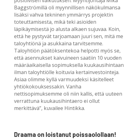
positiivisen vaikutuksen. Myyntijohtaja Mika
Baggströmillä oli myynnillisen näkökulmansa
lisäksi vahva tekninen ymmärrys projektin
toteuttamisesta, mikä teki asioiden
läpikäymisestä jo alusta alkaen sujuvaa. Koin,
että he pystyvät tarjoamaan juuri sen, mitä me
taloyhtiönä ja asukkaina tarvitsemme.
Taloyhtiön päätöksentekoa helpotti myös se,
että asennukset kaivuineen saatiin 10 vuoden
määräaikaisella sopimuksella kuukausihintaan
ilman taloyhtiölle koituvia kertainvestointeja.
Asiaa olimme kyllä varmuudeksi käsitelleet
yhtiökokouksessakin. Vanha
nettisopimuksemme oli niin kallis, että uuteen
verrattuna kuukausihintaero ei ollut
merkittävä”, kuvailee Hintikka.
Draama on loistanut poissaolollaan!