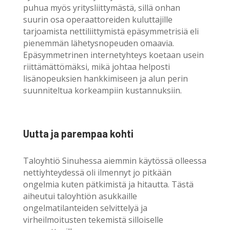
puhua myös yritysliittymästä, sillä onhan
suurin osa operaattoreiden kuluttajille
tarjoamista nettiliittymistä epäsymmetrisiä eli
pienemmän lähetysnopeuden omaavia.
Epäsymmetrinen internetyhteys koetaan usein
riittämättömäksi, mikä johtaa helposti
lisänopeuksien hankkimiseen ja alun perin
suunniteltua korkeampiin kustannuksiin.
Uutta ja parempaa kohti
Taloyhtiö Sinuhessa aiemmin käytössä olleessa
nettiyhteydessä oli ilmennyt jo pitkään
ongelmia kuten pätkimistä ja hitautta. Tästä
aiheutui taloyhtiön asukkaille
ongelmatilanteiden selvittelyä ja
virheilmoitusten tekemistä silloiselle