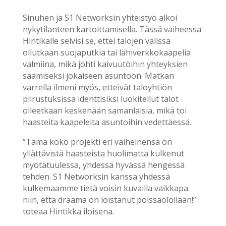
Sinuhen ja S1 Networksin yhteistyö alkoi
nykytilanteen kartoittamisella. Tässä vaiheessa
Hintikalle selvisi se, ettei talojen välissä
ollutkaan suojaputkia tai lähiverkkokaapelia
valmiina, mikä johti kaivuutöihin yhteyksien
saamiseksi jokaiseen asuntoon. Matkan
varrella ilmeni myös, etteivät taloyhtiön
piirustuksissa identtisiksi luokitellut talot
olleetkaan keskenään samanlaisia, mikä toi
haasteita kaapeleita asuntoihin vedettäessä.
”Tämä koko projekti eri vaiheinensa on
yllättävistä haasteista huolimatta kulkenut
myötätuulessa, yhdessä hyvässä hengessä
tehden. S1 Networksin kanssa yhdessä
kulkemaamme tietä voisin kuvailla vaikkapa
niin, että draama on loistanut poissaolollaan!”
toteaa Hintikka iloisena.