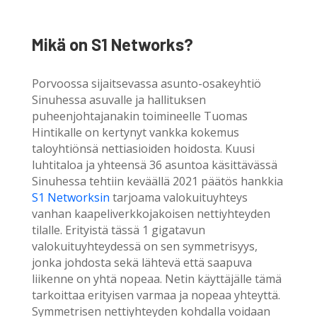
Mikä on S1 Networks?
Porvoossa sijaitsevassa asunto-osakeyhtiö
Sinuhessa asuvalle ja hallituksen
puheenjohtajanakin toimineelle Tuomas
Hintikalle on kertynyt vankka kokemus
taloyhtiönsä nettiasioiden hoidosta. Kuusi
luhtitaloa ja yhteensä 36 asuntoa käsittävässä
Sinuhessa tehtiin keväällä 2021 päätös hankkia
S1 Networksin
tarjoama valokuituyhteys
vanhan kaapeliverkkojakoisen nettiyhteyden
tilalle. Erityistä tässä 1 gigatavun
valokuituyhteydessä on sen symmetrisyys,
jonka johdosta sekä lähtevä että saapuva
liikenne on yhtä nopeaa. Netin käyttäjälle tämä
tarkoittaa erityisen varmaa ja nopeaa yhteyttä.
Symmetrisen nettiyhteyden kohdalla voidaan