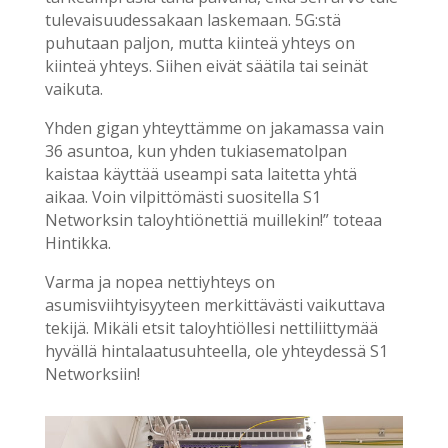
tulevaisuudessakaan laskemaan. 5G:stä
puhutaan paljon, mutta kiinteä yhteys on
kiinteä yhteys. Siihen eivät säätila tai seinät
vaikuta.
Yhden gigan yhteyttämme on jakamassa vain
36 asuntoa, kun yhden tukiasematolpan
kaistaa käyttää useampi sata laitetta yhtä
aikaa. Voin vilpittömästi suositella S1
Networksin taloyhtiönettiä muillekin!” toteaa
Hintikka.
Varma ja nopea nettiyhteys on
asumisviihtyisyyteen merkittävästi vaikuttava
tekijä. Mikäli etsit taloyhtiöllesi nettiliittymää
hyvällä hintalaatusuhteella, ole yhteydessä S1
Networksiin!