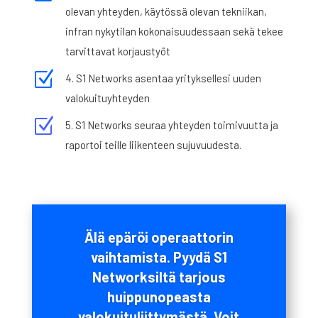
olevan yhteyden, käytössä olevan tekniikan,
infran nykytilan kokonaisuudessaan sekä tekee
tarvittavat korjaustyöt
Z
4. S1 Networks asentaa yrityksellesi uuden
valokuituyhteyden
Z
5. S1 Networks seuraa yhteyden toimivuutta ja
raportoi teille liikenteen sujuvuudesta.
Älä epäröi operaattorin
vaihtamista. Pyydä S1
Networksiltä tarjous
huippunopeasta
valokuituliittymästä. Voit