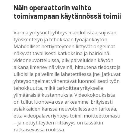
Näin operaattorin vaihto
toimivampaan käytännössä toimii
Varma yritysnettiyhteys mahdollistaa sujuvan
työskentelyn ja tehokkaan työajankäytön.
Mahdolliset nettiyhteyteen liittyvät ongelmat
näkyvät tavallisesti katkoksina ja häiriöinä
videoneuvotteluissa, pilvipalveluiden käytön
aikana ilmenevinä viiveinä, hitautena tiedostoja
ulkoisille palvelimille lähetettäessä jne. Jatkuvat
yhteysongelmat vähentävät luonnollisesti työn
tehokkuutta, mikä tarkoittaa yritykselle
ylimääräisiä kustannuksia. Videokokouksista
on tullut luonteva osa arkeamme. Erityisesti
asiakkaiden kanssa neuvotellessa on tärkeää,
että videopalaveriyhteys toimii moitteettomasti
– ja nettiyhteyden riittävyys on tässäkin
ratkaisevassa roolissa.