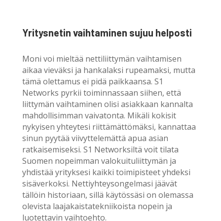
Yritysnetin vaihtaminen sujuu helposti
Moni voi mieltää nettiliittymän vaihtamisen
aikaa vieväksi ja hankalaksi rupeamaksi, mutta
tämä olettamus ei pidä paikkaansa. S1
Networks pyrkii toiminnassaan siihen, että
liittymän vaihtaminen olisi asiakkaan kannalta
mahdollisimman vaivatonta. Mikäli kokisit
nykyisen yhteytesi riittämättömäksi, kannattaa
sinun pyytää viivyttelemättä apua asian
ratkaisemiseksi. S1 Networksiltä voit tilata
Suomen nopeimman valokuituliittymän ja
yhdistää yrityksesi kaikki toimipisteet yhdeksi
sisäverkoksi. Nettiyhteysongelmasi jäävät
tällöin historiaan, sillä käytössäsi on olemassa
olevista laajakaistatekniikoista nopein ja
luotettavin vaihtoehto.