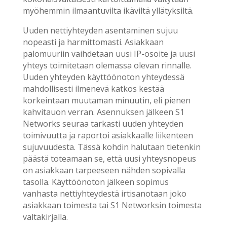
myöhemmin ilmaantuvilta ikäviltä yllätyksiltä.
Uuden nettiyhteyden asentaminen sujuu
nopeasti ja harmittomasti. Asiakkaan
palomuuriin vaihdetaan uusi IP-osoite ja uusi
yhteys toimitetaan olemassa olevan rinnalle.
Uuden yhteyden käyttöönoton yhteydessä
mahdollisesti ilmenevä katkos kestää
korkeintaan muutaman minuutin, eli pienen
kahvitauon verran. Asennuksen jälkeen S1
Networks seuraa tarkasti uuden yhteyden
toimivuutta ja raportoi asiakkaalle liikenteen
sujuvuudesta. Tässä kohdin halutaan tietenkin
päästä toteamaan se, että uusi yhteysnopeus
on asiakkaan tarpeeseen nähden sopivalla
tasolla. Käyttöönoton jälkeen sopimus
vanhasta nettiyhteydestä irtisanotaan joko
asiakkaan toimesta tai S1 Networksin toimesta
valtakirjalla.