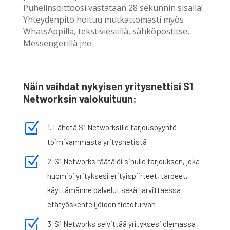
Puhelinsoittoosi vastataan 28 sekunnin sisällä!
Yhteydenpito hoituu mutkattomasti myös
WhatsAppilla, tekstiviestillä, sähköpostitse,
Messengerillä jne.
Näin vaihdat nykyisen yritysnettisi S1
Networksin valokuituun:
Z
1. Lähetä S1 Networksille tarjouspyyntö
toimivammasta yritysnetistä
Z
2. S1 Networks räätälöi sinulle tarjouksen, joka
huomioi yrityksesi erityispiirteet, tarpeet,
käyttämänne palvelut sekä tarvittaessa
etätyöskentelijöiden tietoturvan
Z
3. S1 Networks selvittää yrityksesi olemassa