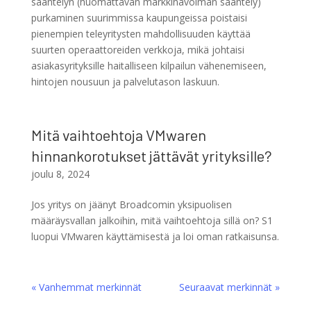
sääntelyn (huomattavan markkinavoiman sääntely)
purkaminen suurimmissa kaupungeissa poistaisi
pienempien teleyritysten mahdollisuuden käyttää
suurten operaattoreiden verkkoja, mikä johtaisi
asiakasyrityksille haitalliseen kilpailun vähenemiseen,
hintojen nousuun ja palvelutason laskuun.
Mitä vaihtoehtoja VMwaren
hinnankorotukset jättävät yrityksille?
joulu 8, 2024
Jos yritys on jäänyt Broadcomin yksipuolisen
määräysvallan jalkoihin, mitä vaihtoehtoja sillä on? S1
luopui VMwaren käyttämisestä ja loi oman ratkaisunsa.
« Vanhemmat merkinnät
Seuraavat merkinnät »