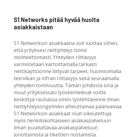
S1 Networks pitää hyvää huolta
asiakkaistaan
S1 Networksin asiakkaana voit luottaa siihen,
että yrityksesi nettiyhteys toimii
moitteettomasti. Yhteyden riittävyys
varmistetaan kartoittamalla tarkasti
nettikäyttöönne liittyvät tarpeet, huomioimalla
tekniikan ja infran riittävyys sekä seuraamalla
yhteyden toimivuutta. Tämän johdosta sinä ja
muut yrityksessäsi työskentelevät voitte
keskittyä rauhassa omiin työtehtäviinne ilman
nettiyhteysongelmien aiheuttamaa päänvaivaa.
S1 Networksin asiakkaat ovat oikeutettuja
myös henkilökohtaiseen asiakaspalveluun
ilman puuduttavaa asiakaspalveluun
jonottamista ja tikettien nostamista.