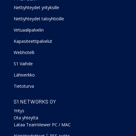
Nettiyhteydet yrityksille
Nettiyhteydet taloyhtiöille
Virtuaalipalvelin
Kapasiteettipalvelut
Webhotelli
S1 Vaihde
Lähiverkko
Tietoturva
S1 NETWORKS OY
Yritys
Ota yhteyttä
Lataa TeamViewer PC
/
MAC
Häiriötiedotteet
│
RSS-syöte