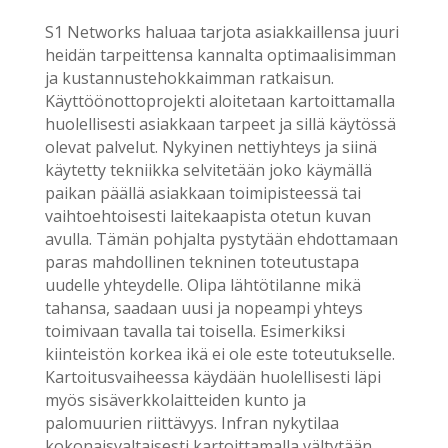
S1 Networks haluaa tarjota asiakkaillensa juuri
heidän tarpeittensa kannalta optimaalisimman
ja kustannustehokkaimman ratkaisun.
Käyttöönottoprojekti aloitetaan kartoittamalla
huolellisesti asiakkaan tarpeet ja sillä käytössä
olevat palvelut. Nykyinen nettiyhteys ja siinä
käytetty tekniikka selvitetään joko käymällä
paikan päällä asiakkaan toimipisteessä tai
vaihtoehtoisesti laitekaapista otetun kuvan
avulla. Tämän pohjalta pystytään ehdottamaan
paras mahdollinen tekninen toteutustapa
uudelle yhteydelle. Olipa lähtötilanne mikä
tahansa, saadaan uusi ja nopeampi yhteys
toimivaan tavalla tai toisella. Esimerkiksi
kiinteistön korkea ikä ei ole este toteutukselle.
Kartoitusvaiheessa käydään huolellisesti läpi
myös sisäverkkolaitteiden kunto ja
palomuurien riittävyys. Infran nykytilaa
kokonaisvaltaisesti kartoittamalla vältytään