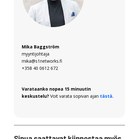
Mika Baggström
myyntijohtaja
mika@s1networks.fi
+358 40 0612 672
Varataanko nopea 15 minuutin
keskustelu?
Voit varata sopivan ajan
tästä.
Sinua saattavat kiinnostaa myös