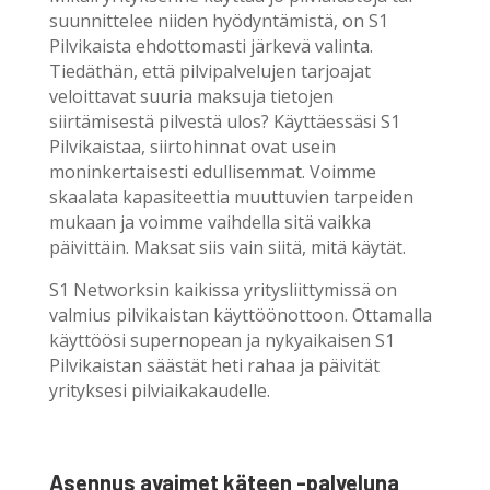
suunnittelee niiden hyödyntämistä, on S1
Pilvikaista ehdottomasti järkevä valinta.
Tiedäthän, että pilvipalvelujen tarjoajat
veloittavat suuria maksuja tietojen
siirtämisestä pilvestä ulos? Käyttäessäsi S1
Pilvikaistaa, siirtohinnat ovat usein
moninkertaisesti edullisemmat. Voimme
skaalata kapasiteettia muuttuvien tarpeiden
mukaan ja voimme vaihdella sitä vaikka
päivittäin. Maksat siis vain siitä, mitä käytät.
S1 Networksin kaikissa yritysliittymissä on
valmius pilvikaistan käyttöönottoon. Ottamalla
käyttöösi supernopean ja nykyaikaisen S1
Pilvikaistan säästät heti rahaa ja päivität
yrityksesi pilviaikakaudelle.
Asennus avaimet käteen -palveluna