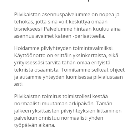
Pilvikaistan asennuspalvelumme on nopea ja
tehokas, jotta sinä voit keskittyä omaan
bisnekseesi! Palvelumme hintaan kuuluu aina
asennus avaimet käteen -periaatteella.
Hoidamme pilviyhteyden toimintavalmiiksi.
Käyttöönotto on erittäin yksinkertaista, eikä
yrityksessäsi tarvita tähän omaa erityistä
teknistä osaamista. Toimitamme selkeät ohjeet
ja autamme yhteyden luomisessa pilvialustaan
asti.
Pilvikaistan toimitus toimistollesi kestää
normaalisti muutaman arkipäivän. Tämän
jälkeen yksittäisten pilviyhteyksien liittäminen
palveluun onnistuu normaalisti yhden
työpäivän aikana.