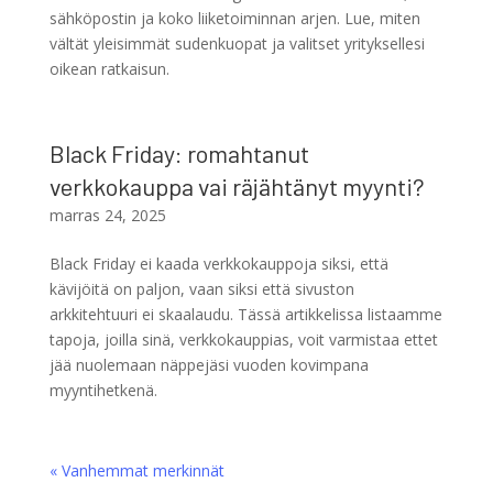
sähköpostin ja koko liiketoiminnan arjen. Lue, miten
vältät yleisimmät sudenkuopat ja valitset yrityksellesi
oikean ratkaisun.
Black Friday: romahtanut
verkkokauppa vai räjähtänyt myynti?
marras 24, 2025
Black Friday ei kaada verkkokauppoja siksi, että
kävijöitä on paljon, vaan siksi että sivuston
arkkitehtuuri ei skaalaudu. Tässä artikkelissa listaamme
tapoja, joilla sinä, verkkokauppias, voit varmistaa ettet
jää nuolemaan näppejäsi vuoden kovimpana
myyntihetkenä.
« Vanhemmat merkinnät