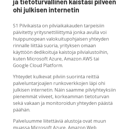
ja tietoturvallinen kaistasi pilveen
ohi julkisen internetin
S1 Pilvikaista on pilviaikakauden tarpeisiin
päivitetty yritysnettiliittymä jonka
avulla voi
huippunopean valokuitupohjaisen yhteyden
rinnalle liittää suoria, yrityksen omaan
käyttöön dedikoituja kaistoja pilvialustoihin,
kute
n Microsoft
Azure, Amazon
AWS
tai
Google
Cloud Platform
.
Yhteydet kulkevat pilviin suorinta reittiä
palveluntarjoajien runkoverkkojen läpi ohi
julkisen internetin. Näin saamme pilviyhteyksiin
pienemmät viiveet, korkeamman tietoturvan
sekä vakaan ja monitoroidun yhteyden päästä
päähän.
Palveluumme liitettäviä alustoja ovat muun
muassa Microsoft Azure, Amazon Web