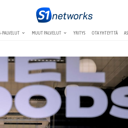
-PALVELUT
MUUT PALVELUT
YRITYS
OTA YHTEYTTÄ
A