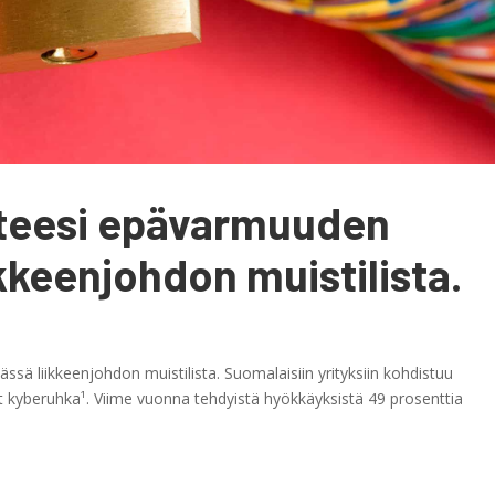
enteesi epävarmuuden
ikkeenjohdon muistilista.
ssä liikkeenjohdon muistilista. Suomalaisiin yrityksiin kohdistuu
 kyberuhka¹. Viime vuonna tehdyistä hyökkäyksistä 49 prosenttia