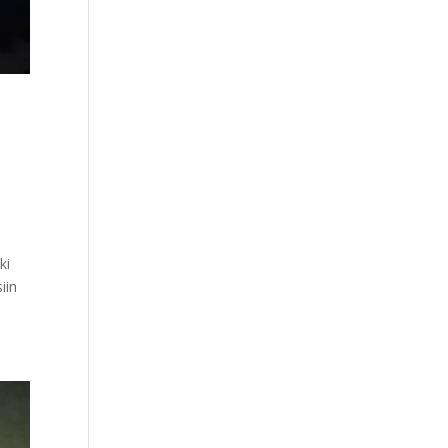
ki
iin