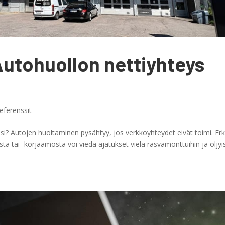
 Autohuollon nettiyhteys
eferenssit
isi? Autojen huoltaminen pysähtyy, jos verkkoyhteydet eivät toimi. Erk
ta tai -korjaamosta voi viedä ajatukset vielä rasvamonttuihin ja öljyis