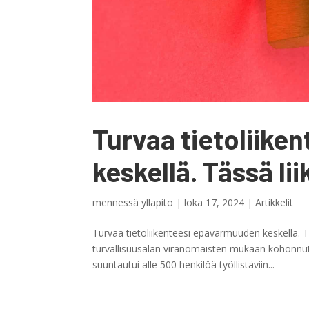
Turvaa tietoliik
keskellä. Tässä li
mennessä
yllapito
|
loka 17, 2024
|
Artikkelit
Turvaa tietoliikenteesi epävarmuuden keskellä. Tä
turvallisuusalan viranomaisten mukaan kohonnut
suuntautui alle 500 henkilöä työllistäviin...