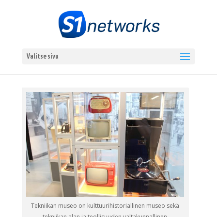
Valitse sivu
Tekniikan museo on kulttuurihistoriallinen museo sekä
tekniikan alan ja teollisuuden valtakunnallinen