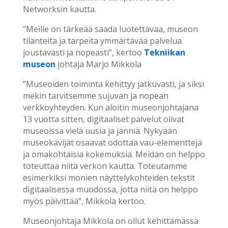
Networksin kautta.
”Meille on tärkeää saada luotettavaa, museon
tilanteita ja tarpeita ymmärtävää palvelua
joustavasti ja nopeasti”, kertoo
Tekniikan
museon
johtaja Marjo Mikkola
”Museoiden toiminta kehittyy jatkuvasti, ja siksi
mekin tarvitsemme sujuvan ja nopean
verkkoyhteyden. Kun aloitin museonjohtajana
13 vuotta sitten, digitaaliset palvelut olivat
museoissa vielä uusia ja jänniä. Nykyään
museokävijät osaavat odottaa vau-elementtejä
ja omakohtaisia kokemuksia. Meidän on helppo
toteuttaa niitä verkon kautta. Toteutamme
esimerkiksi monien näyttelykohteiden tekstit
digitaalisessa muodossa, jotta niitä on helppo
myös päivittää”, Mikkola kertoo.
Museonjohtaja Mikkola on ollut kehittämässä