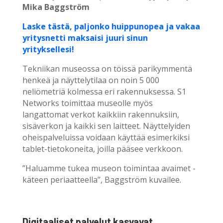
Mika Baggström
Laske tästä, paljonko huippunopea ja vakaa
yritysnetti maksaisi juuri sinun
yrityksellesi!
Tekniikan museossa on töissä parikymmentä
henkeä ja näyttelytilaa on noin 5 000
neliömetriä kolmessa eri rakennuksessa. S1
Networks toimittaa museolle myös
langattomat verkot kaikkiin rakennuksiin,
sisäverkon ja kaikki sen laitteet. Näyttelyiden
oheispalveluissa voidaan käyttää esimerkiksi
tablet-tietokoneita, joilla pääsee verkkoon.
”Haluamme tukea museon toimintaa avaimet -
käteen periaatteella”, Baggström kuvailee.
Digitaaliset palvelut kasvavat