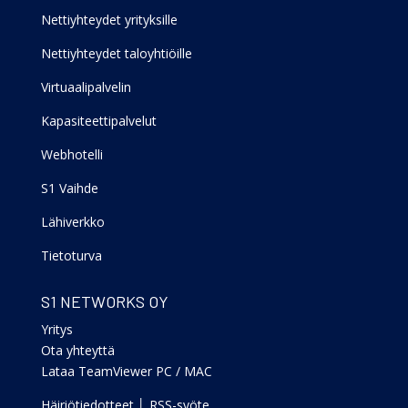
Nettiyhteydet yrityksille
Nettiyhteydet taloyhtiöille
Virtuaalipalvelin
Kapasiteettipalvelut
Webhotelli
S1 Vaihde
Lähiverkko
Tietoturva
S1 NETWORKS OY
Yritys
Ota yhteyttä
Lataa TeamViewer PC
/
MAC
Häiriötiedotteet
│
RSS-syöte