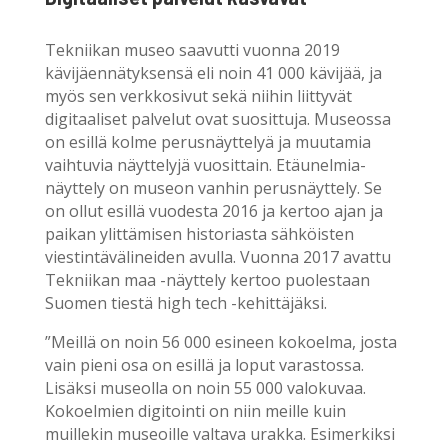
Tekniikan museo saavutti vuonna 2019
kävijäennätyksensä eli noin 41 000 kävijää, ja
myös sen verkkosivut sekä niihin liittyvät
digitaaliset palvelut ovat suosittuja. Museossa
on esillä kolme perusnäyttelyä ja muutamia
vaihtuvia näyttelyjä vuosittain. Etäunelmia-
näyttely on museon vanhin perusnäyttely. Se
on ollut esillä vuodesta 2016 ja kertoo ajan ja
paikan ylittämisen historiasta sähköisten
viestintävälineiden avulla. Vuonna 2017 avattu
Tekniikan maa -näyttely kertoo puolestaan
Suomen tiestä high tech -kehittäjäksi.
”Meillä on noin 56 000 esineen kokoelma, josta
vain pieni osa on esillä ja loput varastossa.
Lisäksi museolla on noin 55 000 valokuvaa.
Kokoelmien digitointi on niin meille kuin
muillekin museoille valtava urakka. Esimerkiksi