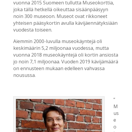
vuonna 2015 Suomeen tullutta Museokorttia,
joka tällä hetkellä oikeuttaa sisäänpääsyyn
noin 300 museoon. Museot ovat rikkoneet
yhteisen pääsykortin avulla kävijäennätyksiään
vuodesta toiseen.
Aiemmin 2000-luvulla museokäyntejä oli
keskimäärin 5,2 miljoonaa vuodessa, mutta
vuonna 2018 museokäyntejä oli kortin ansiosta
jo noin 7,1 miljoonaa. Vuoden 2019 kävijämäärä
on ennusteen mukaan edelleen vahvassa
nousussa.
”
M
us
e
o