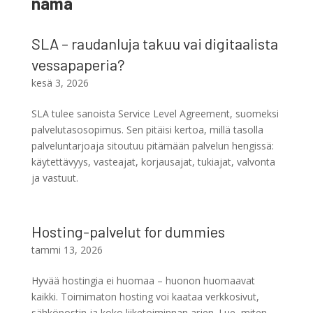
nämä
SLA – raudanluja takuu vai digitaalista
vessapaperia?
kesä 3, 2026
SLA tulee sanoista Service Level Agreement, suomeksi
palvelutasosopimus. Sen pitäisi kertoa, millä tasolla
palveluntarjoaja sitoutuu pitämään palvelun hengissä:
käytettävyys, vasteajat, korjausajat, tukiajat, valvonta
ja vastuut.
Hosting-palvelut for dummies
tammi 13, 2026
Hyvää hostingia ei huomaa – huonon huomaavat
kaikki. Toimimaton hosting voi kaataa verkkosivut,
sähköpostin ja koko liiketoiminnan arjen. Lue, miten