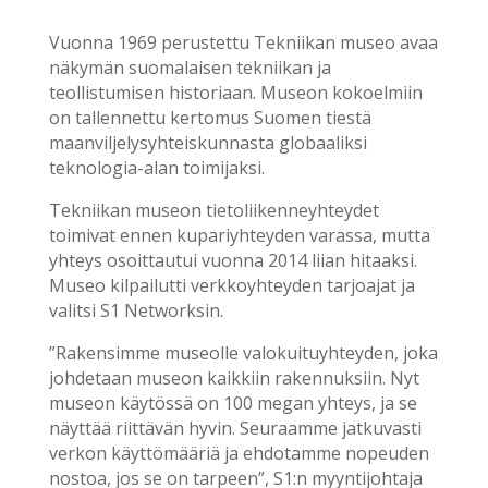
Vuonna 1969 perustettu Tekniikan museo avaa
näkymän suomalaisen tekniikan ja
teollistumisen historiaan. Museon kokoelmiin
on tallennettu kertomus Suomen tiestä
maanviljelysyhteiskunnasta globaaliksi
teknologia-alan toimijaksi.
Tekniikan museon tietoliikenneyhteydet
toimivat ennen kupariyhteyden varassa, mutta
yhteys osoittautui vuonna 2014 liian hitaaksi.
Museo kilpailutti verkkoyhteyden tarjoajat ja
valitsi S1 Networksin.
”Rakensimme museolle valokuituyhteyden, joka
johdetaan museon kaikkiin rakennuksiin. Nyt
museon käytössä on 100 megan yhteys, ja se
näyttää riittävän hyvin. Seuraamme jatkuvasti
verkon käyttömääriä ja ehdotamme nopeuden
nostoa, jos se on tarpeen”, S1:n myyntijohtaja