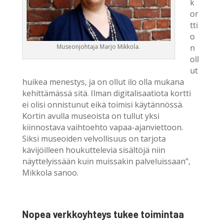
k
or
tti
o
Museonjohtaja Marjo Mikkola.
n
oll
ut
huikea menestys, ja on ollut ilo olla mukana
kehittämässä sitä. Ilman digitalisaatiota kortti
ei olisi onnistunut eikä toimisi käytännössä.
Kortin avulla museoista on tullut yksi
kiinnostava vaihtoehto vapaa-ajanviettoon.
Siksi museoiden velvollisuus on tarjota
kävijöilleen houkuttelevia sisältöjä niin
näyttelyissään kuin muissakin palveluissaan”,
Mikkola sanoo.
Nopea verkkoyhteys tukee toimintaa