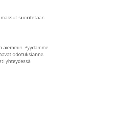
t maksut suoritetaan
uin aiemmin. Pyydämme
taavat odotuksianne.
asti yhteydessä