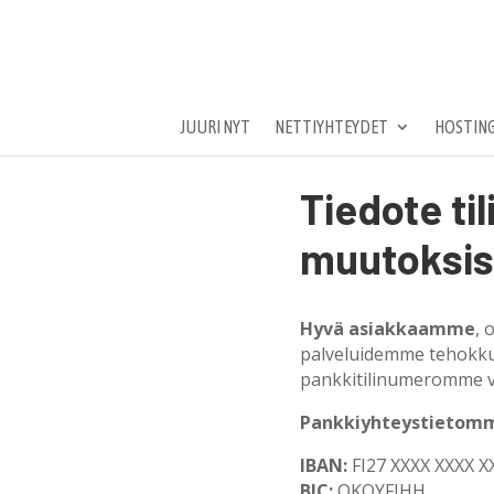
JUURI NYT
NETTIYHTEYDET
HOSTING
Tiedote ti
muutoksis
Hyvä asiakkaamme
,
o
palveluidemme tehokku
pankkitilinumeromme v
Pankkiyhteystietomm
IBAN:
FI27 XXXX XXXX X
BIC:
OKOYFIHH