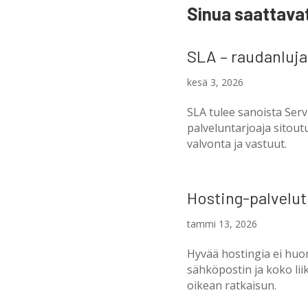
Sinua saattava
SLA – raudanluja
kesä 3, 2026
SLA tulee sanoista Serv
palveluntarjoaja sitout
valvonta ja vastuut.
Hosting-palvelu
tammi 13, 2026
Hyvää hostingia ei huo
sähköpostin ja koko lii
oikean ratkaisun.