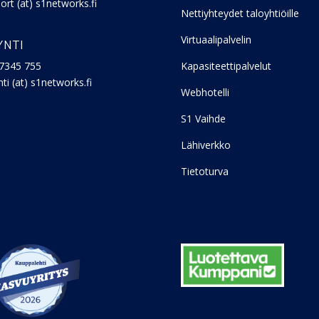
ort (at) s1networks.fi
Nettiyhteydet taloyhtiöille
Virtuaalipalvelin
YNTI
7345 755
Kapasiteettipalvelut
ti (at) s1networks.fi
Webhotelli
S1 Vaihde
Lähiverkko
Tietoturva