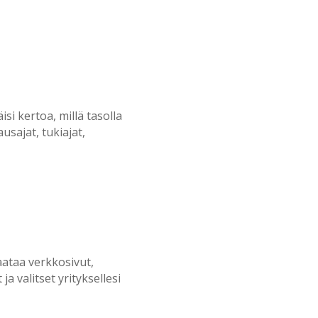
i kertoa, millä tasolla
usajat, tukiajat,
ataa verkkosivut,
a valitset yrityksellesi