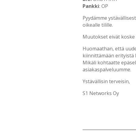
Pankki
: OP
Pyydämme ystävällisest
oikealle tilille.
Muutokset eivät koske 
Huomaathan, että uuden
kiinnittämään erityist
Mikäli kohtaatte epäsel
asiakaspalveluumme.
Ystävällisin terveisin,
S1 Networks Oy