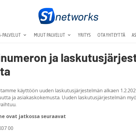
-PALVELUT
MUUT PALVELUT
YRITYS
OTA YHTEYTTÄ
A
linumeron ja laskutusjärje
ta
tamme käyttöön uuden laskutusjärjestelmän alkaen 1.2.202
utta ja asiakaskokemusta.
Uuden laskutusjärjestelmän myö
aihtuu.
e ovat jatkossa seuraavat
X07 00