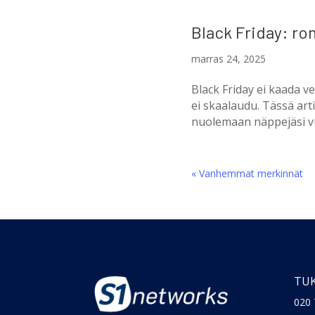
Black Friday: ro
marras 24, 2025
Black Friday ei kaada ve
ei skaalaudu. Tässä arti
nuolemaan näppejäsi 
« Vanhemmat merkinnät
TUK
020 