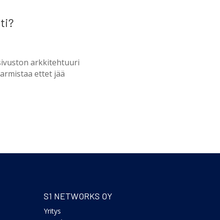
ti?
 sivuston arkkitehtuuri
varmistaa ettet jää
S1 NETWORKS OY
Yritys