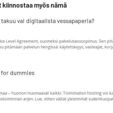
t kiinnostaa myös nämä
 takuu vai digitaalista vessapaperia?
ice Level Agreement, suomeksi palvelutasosopimus. Sen pitäis
uu pitämään palvelun hengissä: käytettävyys, vasteajat, korja
t for dummies
maa – huonon huomaavat kaikki. Toimimaton hosting voi ka
ketoiminnan arjen. Lue, miten vältät yleisimmät sudenkuopat j