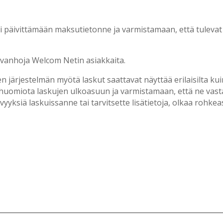
i päivittämään maksutietonne ja varmistamaan, että tuleva
vanhoja Welcom Netin asiakkaita.
 järjestelmän myötä laskut saattavat näyttää erilaisilta k
ä huomiota laskujen ulkoasuun ja varmistamaan, että ne vas
vyyksiä laskuissanne tai tarvitsette lisätietoja, olkaa rohke