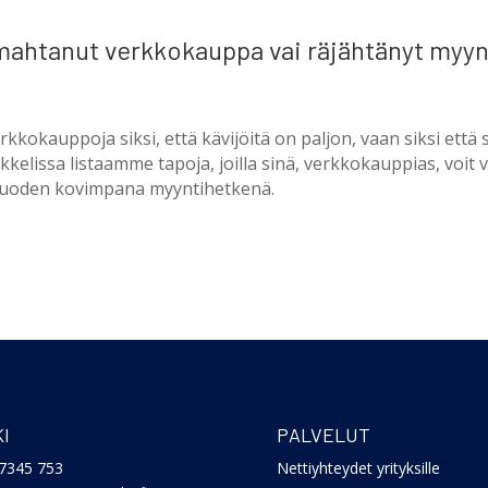
mahtanut verkkokauppa vai räjähtänyt myyn
rkkokauppoja siksi, että kävijöitä on paljon, vaan siksi että
kkelissa listaamme tapoja, joilla sinä, verkkokauppias, voit 
vuoden kovimpana myyntihetkenä.
I
PALVELUT
7345 753
Nettiyhteydet yrityksille