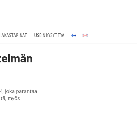
SIAKASTARINAT
USEIN KYSYTTYÄ
stelmän
4, joka parantaa
tä, myös